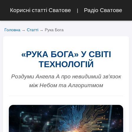
Корисні статті Сватове
Радіо Сватове
|
Головна
→
Статті
→
Рука Бога
«РУКА БОГА» У СВІТІ
ТЕХНОЛОГІЙ
Роздуми Ангела А про невидимий зв'язок
між Небом та Алгоритмом