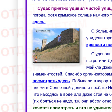
Судак приятно удивил чистой улиц
погода, хотя крымское солнце намного 
здесь.
С большим
увидели гор
крепости по
С удоволь
встретили Д
Майкла Джек
знаменитостей. Спасибо организаторам
посмотреть здесь
. Побывали в курорт
пляжи в Солнечной долине и посёлке Но
что находясь в воде или даже стоя на
(их бояться не надо, т.к. они абсолютн
хочется посмотреть и это не удивите