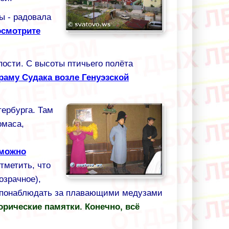
ы - радовала
осмотрите
пости. С высоты птичьего полёта
раму Судака возле Генуэзской
тербурга. Там
омаса,
х
 можно
тметить, что
озрачное),
но понаблюдать за плавающими медузами
орические памятки. Конечно, всё