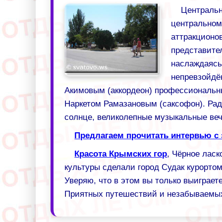
Центральн
центральном
аттракционов
представите
наслаждаясь
непревзойдё
Акимовым (аккордеон) профессиональн
Наркетом Рамазановым (саксофон). Раду
солнце, великолепные музыкальные вече
Предлагаем прочитать интервью 
Красота Крымских гор
, Чёрное ласк
культуры сделали город Судак курорто
Уверяю, что в этом вы только выиграет
Приятных путешествий и незабываемых