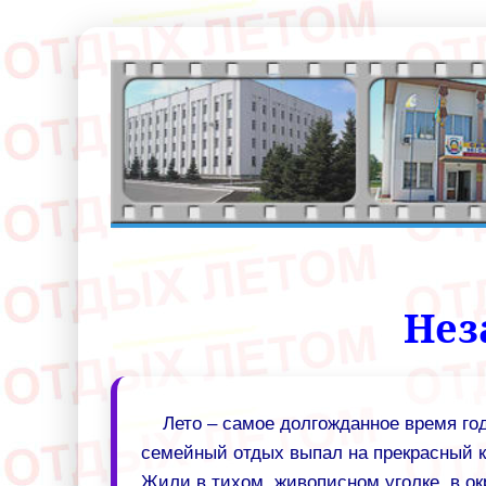
Нез
Лето – самое долгожданное время го
семейный отдых выпал на прекрасный ку
Жили в тихом, живописном уголке, в о