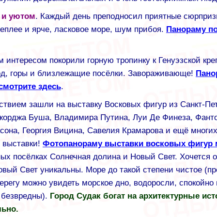
 и уютом
. Каждый день преподносил приятные сюрприз
теплее и ярче, ласковое море, шум прибоя.
Панораму п
 интересом покорили горную тропинку к Генуэзской кре
од, горы и близлежащие посёлки. Завораживающе!
Пано
смотрите здесь
.
ствием зашли на выставку Восковых фигур из Санкт-Пе
жорджа Буша, Владимира Путина, Луи Де Финеза, Фант
сона, Георгия Вицина, Савелия Крамарова и ещё многи
 выставки!
Фотопанораму выставки восковых фигур
ных посёлках Солнечная долина и Новый Свет. Хочется о
вый Свет уникальны. Море до такой степени чистое (пр
 берегу можно увидеть морское дно, водоросли, спокой
о безвредны).
Город Судак богат на архитектурные ист
льно.