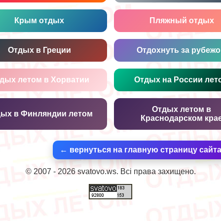
Крым отдых
Пляжный отдых
Отдых в Греции
Отдохнуть за рубеж
дых летом в Хорватии
Отдых на России лет
Отдых летом в
ых в Финляндии летом
Краснодарском кра
← вернуться на главную страницу сайт
© 2007 - 2026 svatovo.ws. Всі права захищено.