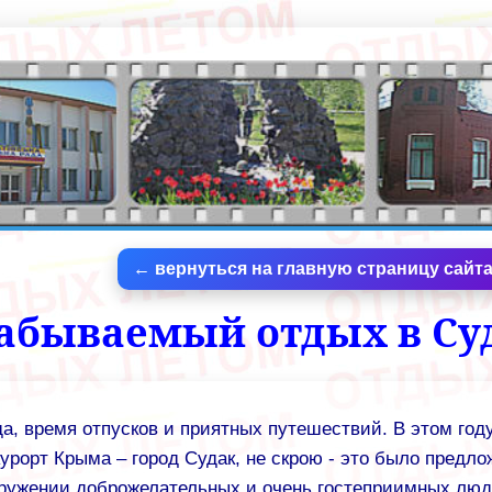
← вернуться на главную страницу сайт
абываемый отдых в Су
да, время отпусков и приятных путешествий. В этом год
рорт Крыма – город Судак, не скрою - это было предло
кружении доброжелательных и очень гостеприимных люд