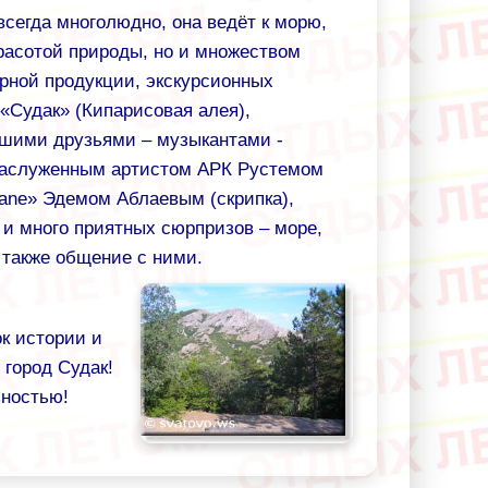
всегда многолюдно, она ведёт к морю,
расотой природы, но и множеством
ирной продукции, экскурсионных
«Судак» (Кипарисовая алея),
ашими друзьями – музыкантами -
заслуженным артистом АРК Рустемом
ane» Эдемом Аблаевым (скрипка),
 и много приятных сюрпризов – море,
 также общение с ними.
ок истории и
 город Судак!
ьностью!