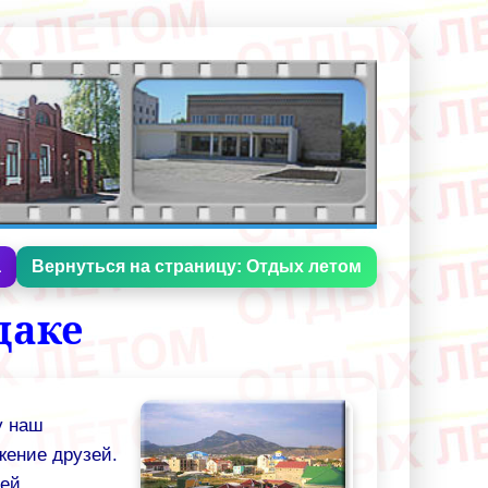
а
Вернуться на страницу: Отдых летом
даке
у наш
жение друзей.
ей.