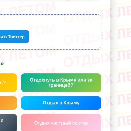
и в Твиттер
м»
Отдохнуть в Крыму или за
ть?
границей?
Отдых в Крыму
 и
Отдых частный сектор