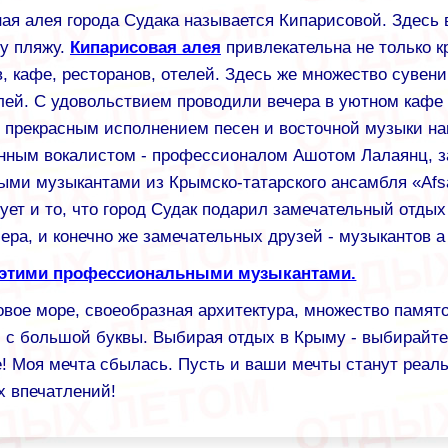
ая алея города Судака называется Кипарисовой. Здесь 
у пляжу.
Кипарисовая алея
привлекательна не только к
, кафе, ресторанов, отелей. Здесь же множество сувен
лей. С удовольствием проводили вечера в уютном кафе 
 прекрасным исполнением песен и восточной музыки н
нным вокалистом - профессионалом Ашотом Лалаянц, 
ыми музыкантами из Крымско-татарского ансамбля «Afs
ет и то, что город Судак подарил замечательный отдых
ра, и конечно же замечательных друзей - музыкантов а
с этими профессиональными музыкантами.
овое море, своеобразная архитектура, множество памят
м с большой буквы. Выбирая отдых в Крыму - выбирайте
е! Моя мечта сбылась. Пусть и ваши мечты станут реал
 впечатлений!