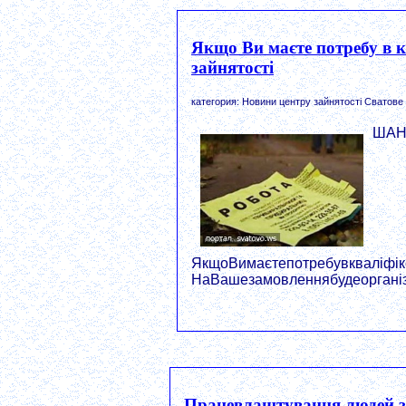
Якщо Ви маєте потребу в к
зайнятості
категория: Новини центру зайнятості Сватове
ШАН
ЯкщоВимаєтепотребувкваліфіко
НаВашезамовленнябудеорганізо
Працевлаштування людей з 