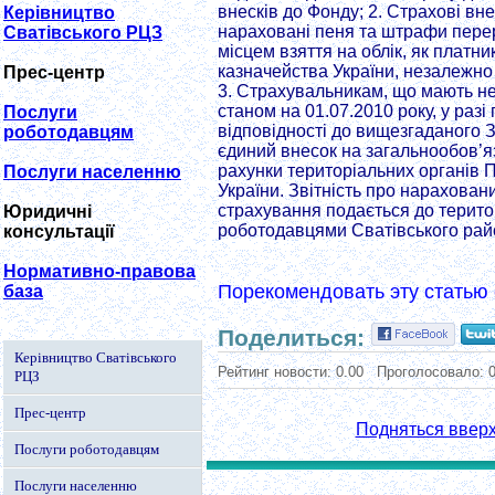
внесків до Фонду; 2. Страхові вне
Керівництво
нараховані пеня та штрафи перер
Сватівського РЦЗ
місцем взяття на облік, як платни
казначейства України, незалежно 
Прес-центр
3. Страхувальникам, що мають не
станом на 01.07.2010 року, у разі
Послуги
відповідності до вищезгаданого З
роботодавцям
єдиний внесок на загальнообов’
рахунки територіальних органів 
Послуги населенню
України. Звітність про нарахова
страхування подається до територ
Юридичні
роботодавцями Сватівського райо
консультації
Нормативно-правова
Порекомендовать эту статью 
база
Поделиться:
Керівництво Сватівського
Рейтинг новости:
0.00
Проголосовало:
РЦЗ
Прес-центр
Подняться ввер
Послуги роботодавцям
Послуги населенню