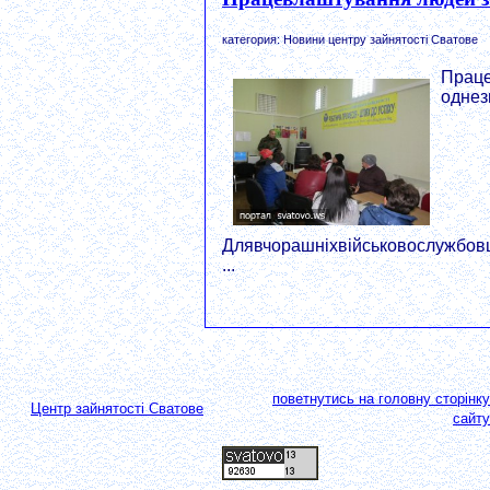
категория: Новини центру зайнятості Сватове
Праце
однез
Длявчорашніхвійськовослужбов
...
поветнутись на головну сторінку
Центр зайнятості Сватове
сайту