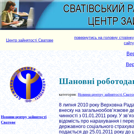
повернутись на головну сторінку
Центр зайнятості Сватове
сайту
Вер
Вер
Шановні роботода
категория:
Новини центру зайнятості Свато
8 липня 2010 року Верховна Рада 
внеску на загальнообов’язкове д
чинності з 01.01.2011 року. У зв’
Новини центру зайнятості
відомість про нарахування і пер
Сватове
державного соціального страхуван
подається до 25.01.2011 року до ц