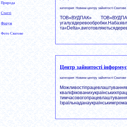
Природа
категория: Новини центру зайнятості Сватове
Статті
ТОВ«ВУДПАК» ТОВ«ВУДПА
угалузідеревообробки.Набазівл
Форум
та«Delta»,виготовляютьсядеревя
Фото Сватове
Центр зайнятості інформує
категория: Новини центру зайнятості Сватове
Можливостіпрацевлаштуваннявг
кваліфікованихукраїнськихпрац
тимчасовогопрацевлаштування
Ізраїльнаданаукраїнськимгромад