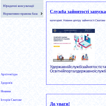
Юридичні консультації
Служба зайнятості запуска
Нормативно-правова база
категория: Новини центру зайнятості Сватове
Удержавнійслужбізайнятостіст
Освітнійпорталдержавноїслужбиза
Архітектура
Здоров'я
Новини
Історія Сватове
До уваги!