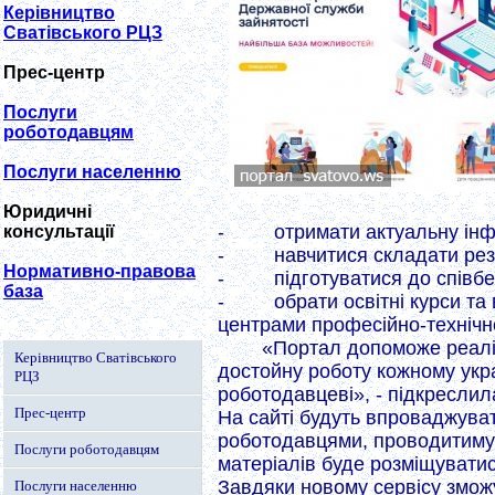
Керівництво
Сватівського РЦЗ
Прес-центр
Послуги
роботодавцям
Послуги населенню
Юридичні
- отримати актуальну інфор
консультації
- навчитися складати резю
Нормативно-правова
- підготуватися до співбес
база
- обрати освітні курси та ве
центрами професійно-технічно
«Портал допоможе реалі
Керівництво Сватівського
достойну роботу кожному укр
РЦЗ
роботодавцеві», - підкреслил
Прес-центр
На сайті будуть впроваджувати
роботодавцями, проводитимут
Послуги роботодавцям
матеріалів буде розміщуватис
Завдяки новому сервісу зможу
Послуги населенню