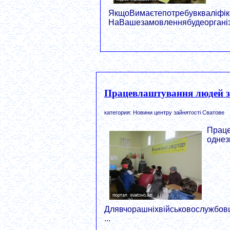
ЯкщоВимаєтепотребувкваліфіко
НаВашезамовленнябудеорганізо
Працевлаштування людей з 
категория: Новини центру зайнятості Сватове
Праце
однез
Длявчорашніхвійськовослужбов
...