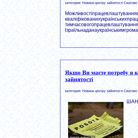
категория: Новини центру зайнятості Сватове
Можливостіпрацевлаштуваннявг
кваліфікованихукраїнськихпрац
тимчасовогопрацевлаштування
Ізраїльнаданаукраїнськимгромад
Якщо Ви маєте потребу в к
зайнятості
категория: Новини центру зайнятості Сватове
ШАН