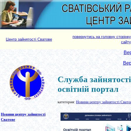
повернутись на головну сторінку
Центр зайнятості Сватове
сайту
Вер
Вер
Служба зайнятості
освітній портал
категория:
Новини центру зайнятості Свато
Новини центру зайнятості
Сватове