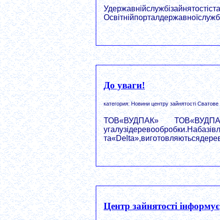
Удержавнійслужбізайнятостіст
Освітнійпорталдержавноїслужбиза
До уваги!
категория: Новини центру зайнятості Сватове
ТОВ«ВУДПАК» ТОВ«ВУДПА
угалузідеревообробки.Набазівл
та«Delta»,виготовляютьсядеревя
Центр зайнятості інформує