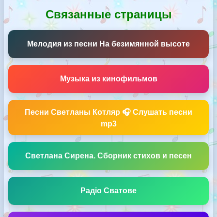
Связанные страницы
Мелодия из песни На безимянной высоте
Музыка из кинофильмов
Песни Светланы Котляр 🎧 Слушать песни
mp3
Светлана Сирена. Сборник стихов и песен
Радіо Сватове