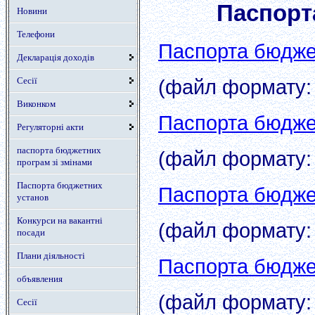
Паспорт
Новини
Телефони
Паспорта бюдже
Декларація доходів
Сесії
(файл формату: 
Виконком
Паспорта бюдже
Регуляторні акти
паспорта бюджетних
(файл формату: 
програм зі змінами
Паспорта бюджетних
Паспорта бюдже
установ
Конкурси на вакантні
(файл формату: 
посади
Плани діяльності
Паспорта бюдже
объявления
(файл формату: 
Сесії