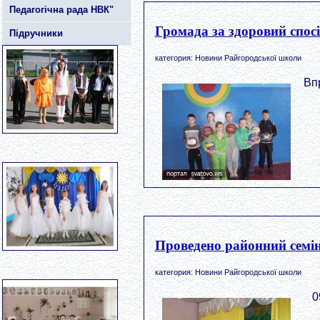
Педагогічна рада НВК"
Громада за здоровий спос
Підручники
категория: Новини Райгородської школи
Впр
Проведено районний семі
категория: Новини Райгородської школи
09л