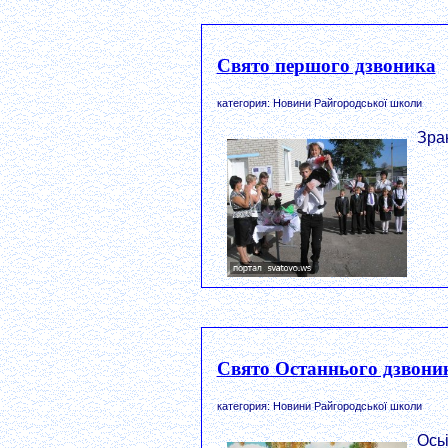
Свято першого дзвоника
категория: Новини Райгородської школи
Зра
Свято Останнього дзвони
категория: Новини Райгородської школи
Ось