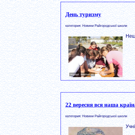
День туризму
категория: Новини Райгородської школи
Нещ
22 вересня вся наша країн
категория: Новини Райгородської школи
Учні