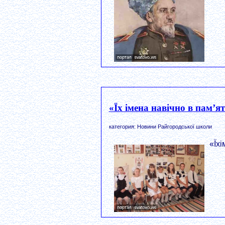
«Їх імена навічно в пам’ят
категория: Новини Райгородської школи
«Їх