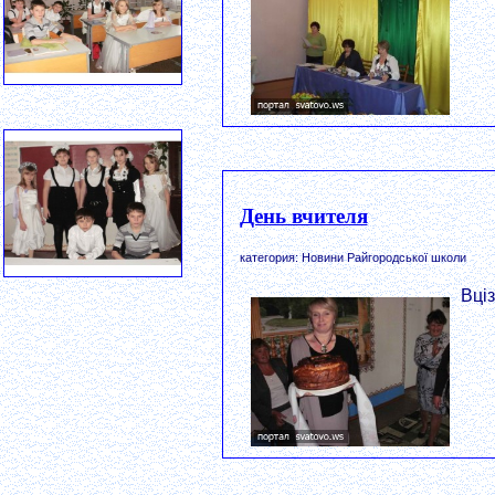
День вчителя
категория: Новини Райгородської школи
Вці