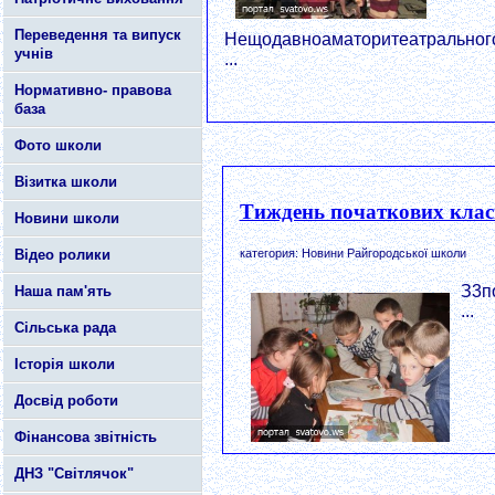
Переведення та випуск
Нещодавноаматоритеатрального
учнів
...
Нормативно- правова
база
Фото школи
Візитка школи
Тиждень початкових клас
Новини школи
категория: Новини Райгородської школи
Відео ролики
З3п
Наша пам'ять
...
Сільська рада
Історія школи
Досвід роботи
Фінансова звітність
ДНЗ "Світлячок"