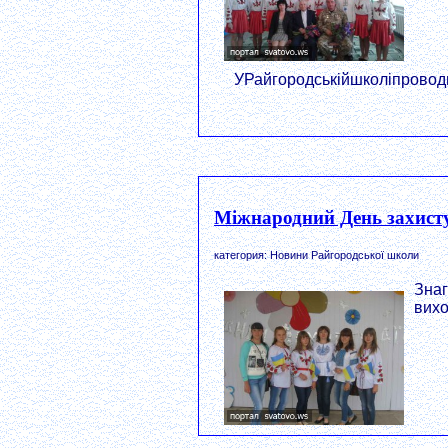
УРайгородськійшколіпроводить
Міжнародний День захисту
категория: Новини Райгородської школи
Знаг
вихо