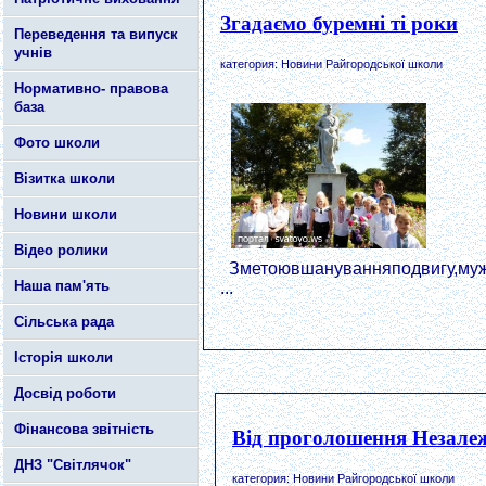
Згадаємо буремні ті роки
Переведення та випуск
учнів
категория: Новини Райгородської школи
Нормативно- правова
база
Фото школи
Візитка школи
Новини школи
Відео ролики
Зметоювшануванняподвигу,мужно
Наша пам'ять
...
Сільська рада
Історія школи
Досвід роботи
Фінансова звітність
Від проголошення Незалеж
ДНЗ "Світлячок"
категория: Новини Райгородської школи