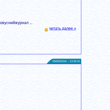
овуснийжурнал ...
читать далее »
09/06/2016г. - 13:45:41