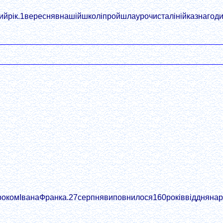
йрік.1вереснявнашійшколіпройшлаурочисталінійказнагоди
окомІванаФранка.27серпнявиповнилося160роківвідднянаро