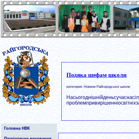
Подяка шефам школи
категория: Новини Райгородської школи
Насьогоднішнійденьсучаснасі
проблемпривирішенніосвітніхз
Головна НВК
Патріотичне виховання