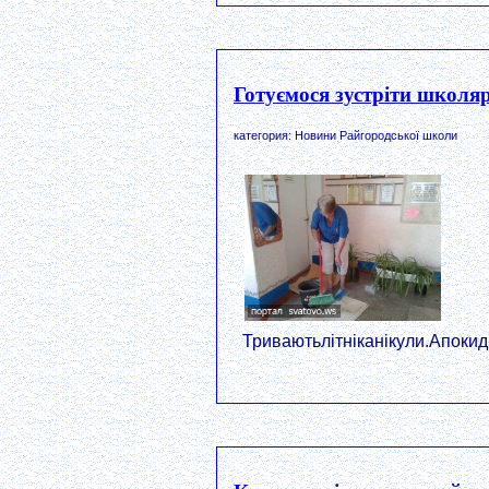
Готуємося зустріти школяр
категория: Новини Райгородської школи
Триваютьлітніканікули.Апокид