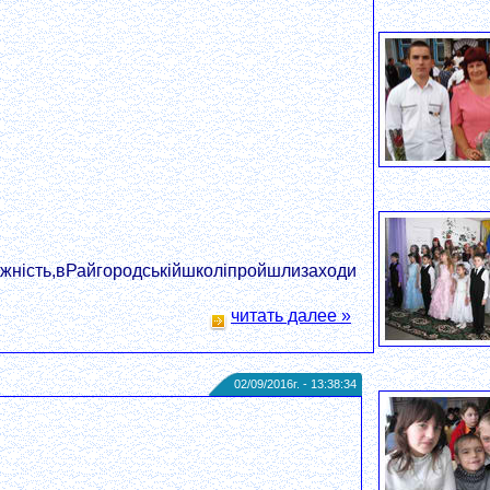
жність,вРайгородськійшколіпройшлизаходи
читать далее »
02/09/2016г. - 13:38:34