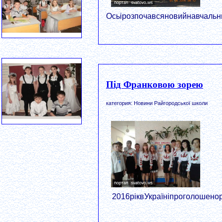
Осьірозпочавсяновийнавчальни
Під Франковою зорею
категория: Новини Райгородської школи
2016ріквУкраїніпроголошенор