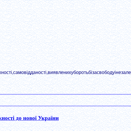
сті,самовідданості,виявленихуборотьбізасвободуінезале
ності до нової України