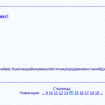
нку!
йрік.Ушколахрайонуминулоїп'ятниціпродзвенівостаннійдзво
Страница:
Навигация:
...
9
10
11
12
13
14
15
16
17
18
19
...