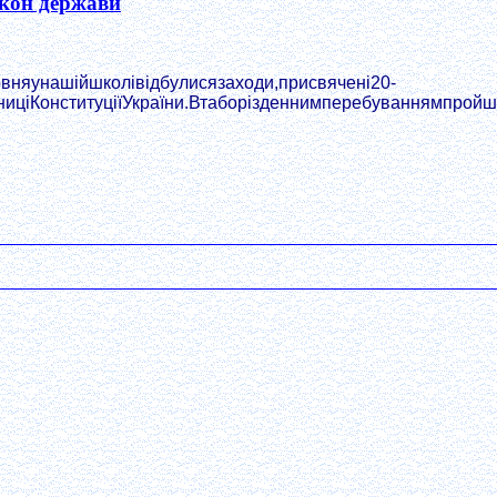
акон держави
вняунашійшколівідбулисязаходи,присвячені20-
ниціКонституціїУкраїни.Втаборізденнимперебуваннямпройш