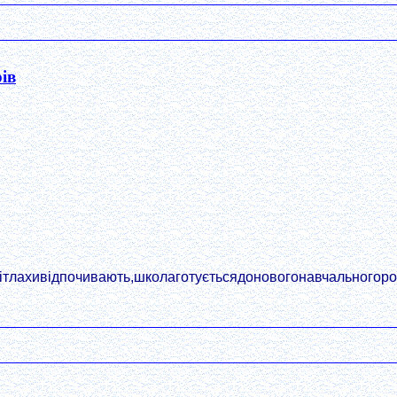
ів
ітлахивідпочивають,школаготуєтьсядоновогонавчальногороку