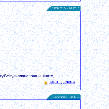
19/08/2016г. - 09:27:10
.Всізусиллянаправленінате, ...
читать далее »
10/06/2016г. - 11:06:13