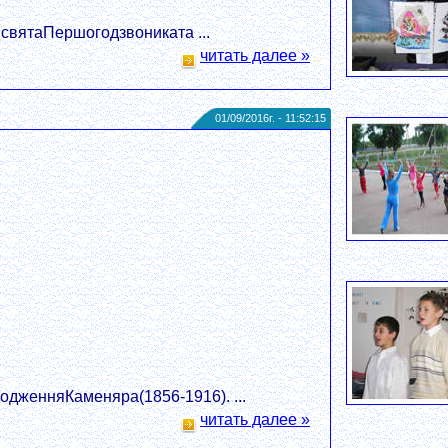
святаПершогодзвониката ...
читать далее »
01/09/2016г. - 11:52:15
дженняКаменяра(1856-1916). ...
читать далее »