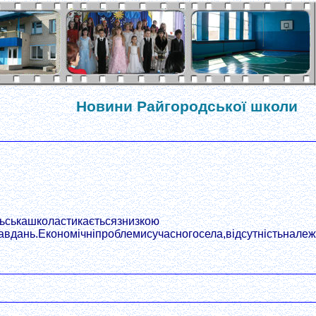
Новини Райгородської школи
льськашколастикаєтьсязнизкою
авдань.Економічніпроблемисучасногосела,відсутністьналежн