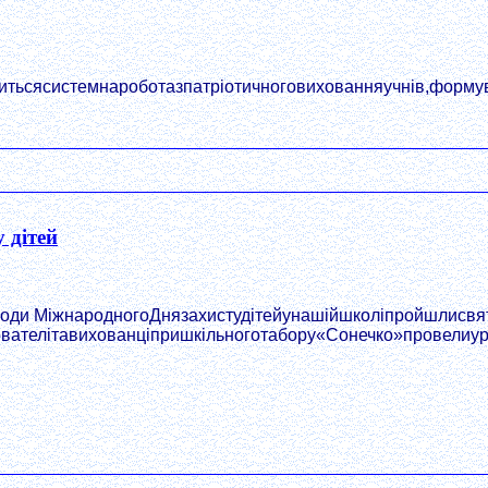
сясистемнароботазпатріотичноговихованняучнів,формуван
 дітей
оди МіжнародногоДнязахистудітейунашійшколіпройшлисвят
вателітавихованціпришкільноготабору«Сонечко»провелиурочи