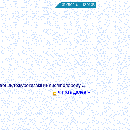
31/05/2016г. - 12:04:33
ник,тожурокизакінчилисяіпопереду ...
читать далее »