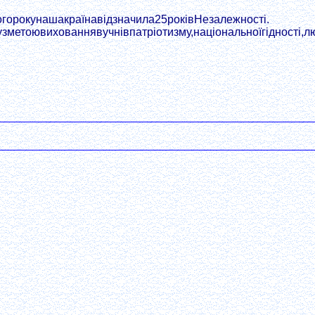
горокунашакраїнавідзначила25роківНезалежності.
зметоювихованнявучнівпатріотизму,національноїгідності,люб