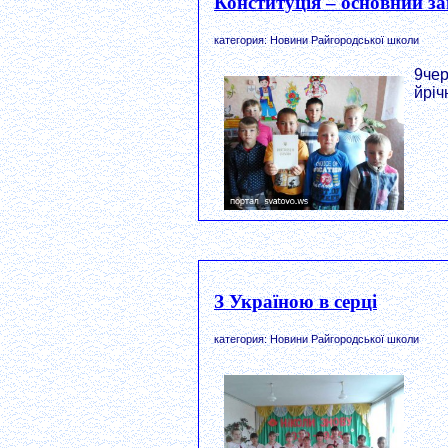
Конституція – основний з
категория: Новини Райгородської школи
9чер
йріч
З Україною в серці
категория: Новини Райгородської школи