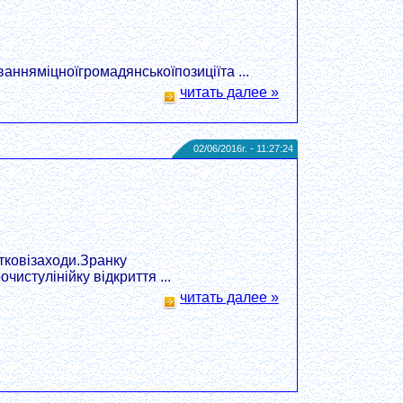
няміцноїгромадянськоїпозиціїта ...
читать далее »
02/06/2016г. - 11:27:24
ковізаходи.Зранку
стулінійку відкриття ...
читать далее »