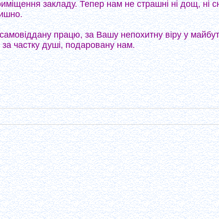
риміщення закладу. Тепер нам не страшні ні дощ, ні сн
тишно.
 самовіддану працю, за Вашу непохитну віру у майбу
 за частку душі, подаровану нам.