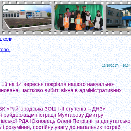
 школи
тово"
13/10/2017г. - 10:34
 13 на 14 вересня покрівля нашого навчально-
ована, частково вибиті вікна в адміністративних
НВК «Райгородська ЗОШ І-ІІ ступенів – ДНЗ»
ї райдержадміністрації Мухтарову Дмитру
тівської РДА Юхновець Олені Петрівні та депутатськ
 і розуміння, постійну увагу до нагальних потреб