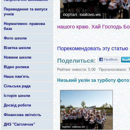
Переведення та випуск
учнів
Нормативно- правова
нашого краю. Хай Господь Бог
база
Фото школи
Візитка школи
Порекомендовать эту статью 
Новини школи
Поделиться:
Відео ролики
Рейтинг новости:
5.00
Проголосовало:
Наша пам'ять
Низький уклін за турботу фото
Сільська рада
Історія школи
Досвід роботи
Фінансова звітність
ДНЗ "Світлячок"