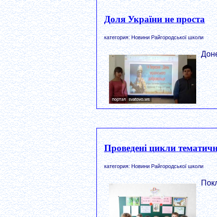
Доля України не проста
категория: Новини Райгородської школи
Доне
Проведені цикли тематични
категория: Новини Райгородської школи
Покл