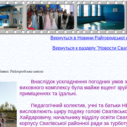
Вернуться в Новини Райгородської
Вернуться к разделу "Новости Сва
обавил:
Райгородська школа
Внаслідок ускладнення погодних умов з
виховного комплексу була майже вщент зруйн
приміщеннях та їдальні.
Педагогічний колектив, учні та батьки 
висловлюють щиру подяку голові Сватівсько
Хайдаровичу, начальнику відділу освіти Сва
корпусу Сватівської районної ради за турботу