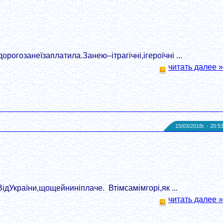
гозанеїзаплатила.Занею–ітрагічні,ігероїчні ...
читать далее »
15/03/2018г. - 20:5
ідУкраїни,щощейниніплаче. Втімсамімгорі,як ...
читать далее »