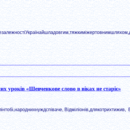
залежностіУкраїнайшладовгим,тяжкиміжертовнимшляхом,доро
х уроків «Шевченкове слово в віках не старіє»
інтобі,народнихнуждспіваче, Відміліонів,длякотрихтижив, В