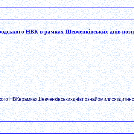
одського НВК в рамках Шевченківських днів позн
кого НВКврамкахШевченківськихднівпознайомилисяздитин