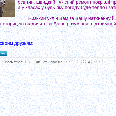
освітян, швидкий і якісний ремонт покрівлі п
а у класах у будь-яку погоду буде тепло і за
Низький уклін Вам за Вашу натхненну й
 сторицею віддячить за Ваше розуміння, підтримку й
своим друзьям:
7
Просмотров: 1152
Оцените новость: 1
2
3
4
5
: