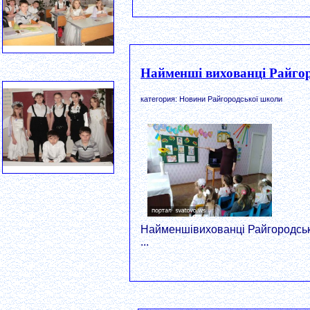
Найменші вихованці Райгор
категория: Новини Райгородської школи
Найменшівихованці Райгородсь
...