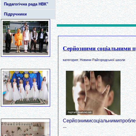
Педагогічна рада НВК"
Підручники
Серйозними соціальними пр
категория: Новини Райгородської школи
Серйознимисоціальнимипроблем
...