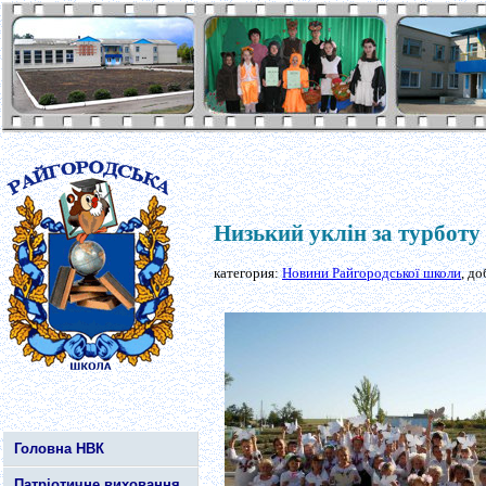
Низький уклін за турботу
категория:
Новини Райгородської школи
, д
Головна НВК
Патріотичне виховання