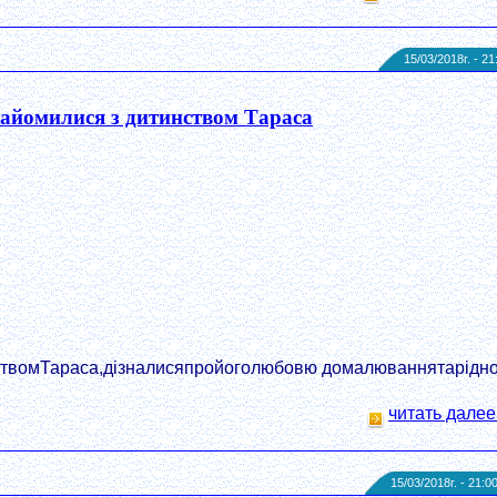
15/03/2018г. - 21
айомилися з дитинством Тараса
ствомТараса,дізналисяпройоголюбовю домалюваннятарідно
читать далее
15/03/2018г. - 21:0