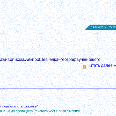
14/03/2018г. - 22:3
ютаживописом.АякпроШевченка–географаучнінашого ...
читать далее »
й портал міста Сватове
"
ня на джерело (http://svatovo.ws/) є обов'язковим!