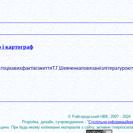
 і картограф
тоцікавихфактівізжиттяТ.Г.Шевченкаповязаніізлітературо
© Райгородський НВК, 2007 - 2026
Розробка, дизайн, супроводження - "
Суспільно-інформаційни
щено. При будь-якому копіюванні матеріалів з сайту, активне гіперпосилан