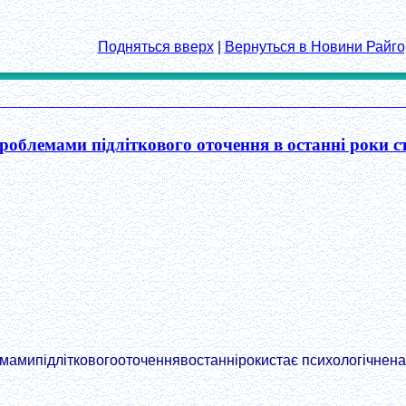
Подняться вверх
|
Вернуться в Новини Райго
облемами підліткового оточення в останні роки ст
амипідлітковогооточеннявостаннірокистає психологічнена