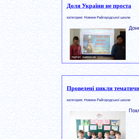
Доля України не проста
категория: Новини Райгородської школи
Доне
Проведені цикли тематични
категория: Новини Райгородської школи
Покл