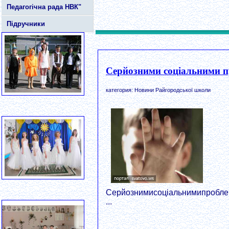
Педагогічна рада НВК"
Підручники
Серйозними соціальними пр
категория: Новини Райгородської школи
Серйознимисоціальнимипроблем
...