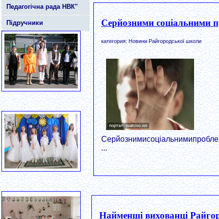
Педагогічна рада НВК"
Серйозними соціальними пр
Підручники
категория: Новини Райгородської школи
Серйознимисоціальнимипроблем
...
Найменші вихованці Райгор