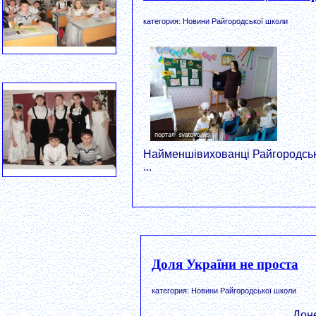
категория: Новини Райгородської школи
Найменшівихованці Райгородсь
...
Доля України не проста
категория: Новини Райгородської школи
Доне