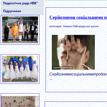
Педагогічна рада НВК"
Підручники
Серйозними соціальними пр
категория: Новини Райгородської школи
Серйознимисоціальнимипроблем
...