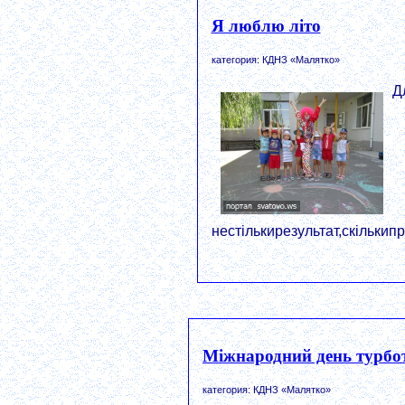
Я люблю літо
категория: КДНЗ «Малятко»
Д
нестількирезультат,скільки
Міжнародний день турбот
категория: КДНЗ «Малятко»