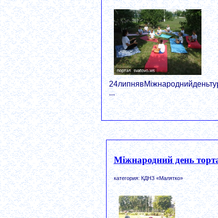
24липнявМіжнароднийденьтур
...
Міжнародний день торт
категория: КДНЗ «Малятко»