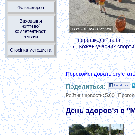
Фотогалерея
Виховання
життєвої
компетентності
дитини
перешкоди" та ін.
Кожен учасник спортив
Сторінка методиста
Порекомендовать эту стат
Поделиться:
Рейтинг новости:
5.00
Прогол
День здоров'я в "