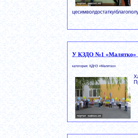
цесимволдостаткуіблагопол
У КЗДО №1 «Малятко» ві
категория: КДНЗ «Малятко»
Х
П