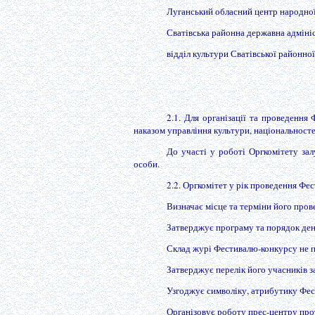
Луганський обласний центр народної
Сватівська районна державна адміні
відділ культури Сватівської районної
2.1. Для організації та проведення
наказом управління культури, національностей
До участі у роботі Оргкомітету зал
особи.
2.2. Оргкомітет у рік проведення Фе
Визначає місце та терміни його пров
Затверджує програму та порядок де
Склад журі Фестивалю-конкурсу не пі
Затверджує перелік його учасників з
Узгоджує символіку, атрибутику Фе
Організовує роботу прес-центру про