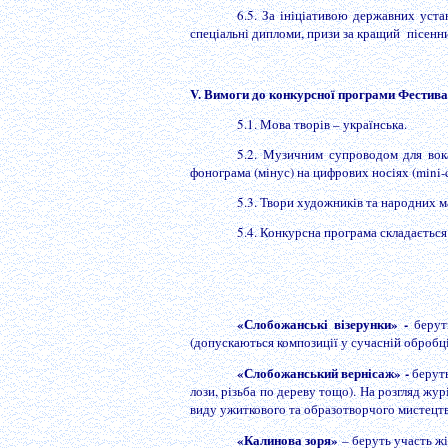
6.5. За ініціативою державних уста
спеціальні дипломи, призи за кращий пісенни
V. Вимоги до конкурсної програми Фестив
5.1.
Мова творів – українська.
5.2. Музичним супроводом для вока
фонограма (мінус) на цифрових носіях (
mini
-
5.3. Твори художників та народних м
5.4. Конкурсна програма складається
«Слобожанські візерунки» -
берут
(допускаються композиції у сучасній обробці, с
«Слобожанський вернісаж» -
берут
лози, різьба по дереву тощо). На розгляд жу
виду ужиткового та образотворчого мистецт
«Калинова зоря»
– беруть участь жі