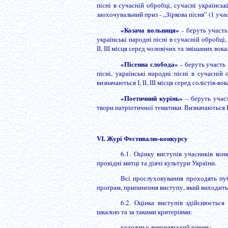
пісні в сучасній обробці, сучасні українські
заохочувальний приз - „Зіркова пісня” (1 уча
«Козача вольниця»
- беруть участь
українські народні пісні в сучасній обробці,
ІІ, ІІІ місця серед чоловічих та змішаних вок
«Пісенна слобода»
– беруть участь 
пісні, українські народні пісні в сучасній
визначаються І, ІІ, ІІІ місця серед солістів-
«Поетичний курінь»
– беруть участ
твори патріотичної тематики. Визначаються І, 
VІ. Журі Фестивалю-конкурсу
6.1. Оцінку виступів учасників кон
провідні митці та діячі культури України.
Всі прослуховування проходять пуб
програм, припинення виступу, який виходить 
6.2. Оцінка виступів здійснюєтьс
шкалою та за такими критеріями:
художньо-виконавський рівень;