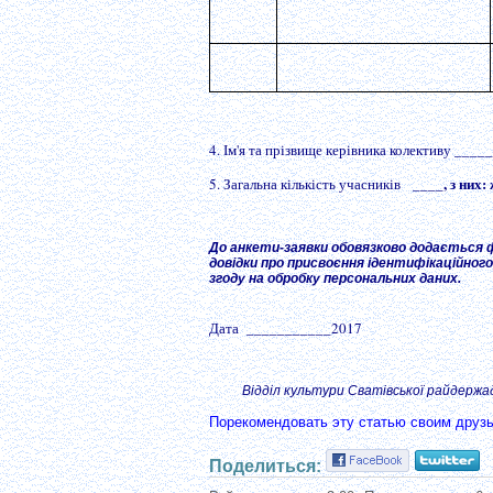
_____
4. Ім'я та прізвище керівника колективу
____
,
з них:
5. Загальна кількість учасників
До анкети-заявки обовязково додається ф
довідки про присвоєння ідентифікаційного
згоду на обробку персональних даних.
Дата
___________
201
7
Підпис _
Відділ культури Сватівської райдержа
Порекомендовать эту статью своим друз
Поделиться: