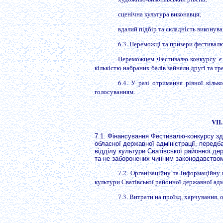
сценічна культура виконавця;
вдалий підбір та складність виконув
6.3. Переможці та призери фестивал
Переможцем Фестивалю-конкурсу є у
кількістю набраних балів зайняли другі та тре
6.4. У разі отримання рівної кіль
голосуванням.
VІІ
7.1. Фінансування Фестивалю-конкурсу зд
обласної державної адміністрації, передба
відділу культури Сватівської районної де
та не заборонених чинним законодавством
7.2. Організаційну та інформаційну
культури Сватівської районної державної адм
7.3. Витрати на проїзд, харчування,