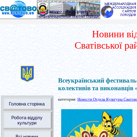
Сватово - общественно-
информационный портал города
Новини ві
Сватівської ра
Всеукраїнський фестиваль
колективів та виконавців
категория:
Новости Отдела Культуры Сватов
Головна сторінка
Робота відділу
культури
Всі новини