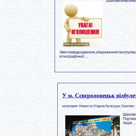
Шановніземлякиі
Зметоювідродження,збереженнятапопуляриз
етнографічної ...
У м. Сєвєродонецьк відбуде
категория: Новости Отдела Культуры Сватово
Шановн
Підтак
Акція ...