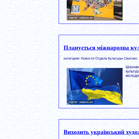
Планується міжнародна кул
категория: Новости Отдела Культуры Сватово
Шановн
культу
молодіж
Виходить український худо