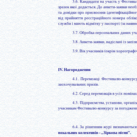
3.6. Кандидати на участь у Фестивал
зразок якої додається. До анкети-заявки нео
та довідки про присвоєння ідентифікаційного
від прийняття реєстраційного номера облік
служби і мають відмітку у паспорті (за наявн
3.7. Обробка персональних даних уч
3.8. Анкети-заявки, надіслані із запі
3.9. Вік учасників (окрім хореографі
IV. Нагородження
4.1. Переможці Фестивалю-конкурсу
заохочувальних призів.
4.2. Серед переможців в усіх номіна
4.3. Підприємства, установи, органі
учасникам Фестивалю-конкурсу за погодженн
6.4. За рішенням журі визначаютьс
вокальних колективів - „Зіркова пісня”.