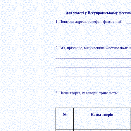
для участі у Всеукраїнському фестив
1. Поштова адреса, телефон, факс, e-mail
__
____________________________________
2. Ім'я, прізвище, вік учасника Фестивалю-ко
____________________________________
____________________________________
____________________________________
____________________________________
3. Назва творів, їх автори, тривалість:
№
Назва творів