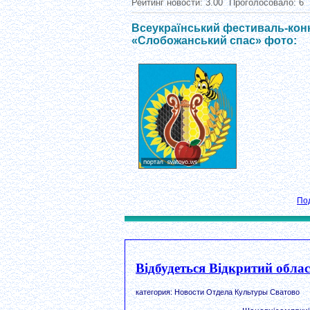
Рейтинг новости:
3.00
Проголосовало:
6
Всеукраїнський фестиваль-конк
«Слобожанський спас» фото:
По
Відбудеться Відкритий обл
категория: Новости Отдела Культуры Сватово