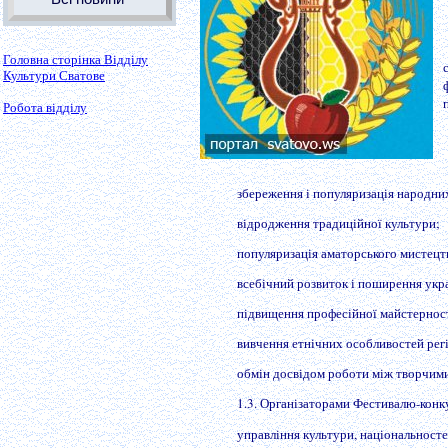
Головна сторінка Відділу
Культури Сватове
Робота відділу
збереження і популяризація народних
відродження традиційної культури;
популяризація аматорського мистецт
всебічний розвиток і поширення укра
підвищення професійної майстерност
вивчення етнічних особливостей регі
обмін досвідом роботи між творчими
1.3. Організаторами Фестивалю-конк
управління культури, національносте