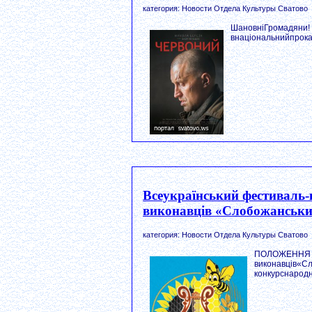
категория: Новости Отдела Культуры Сватово
ШановніГромадяни! 
внаціональнийпрока
Всеукраїнський фестиваль-
виконавців «Слобожанськи
категория: Новости Отдела Культуры Сватово
ПОЛОЖЕННЯ пр
виконавців«С
конкурснародн