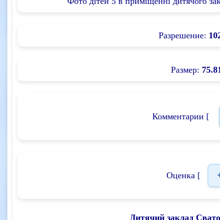
Фото дітей 5 в приміщенні дитячого зак
Разрешение:
10
Размер:
75.8
Комментарии [
Оценка [
Дитячий заклад Сват