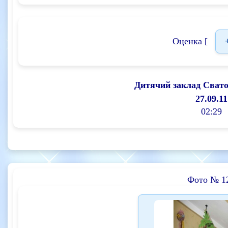
Оценка [
Дитячий заклад Сват
27.09.11
02:29
Фото № 1