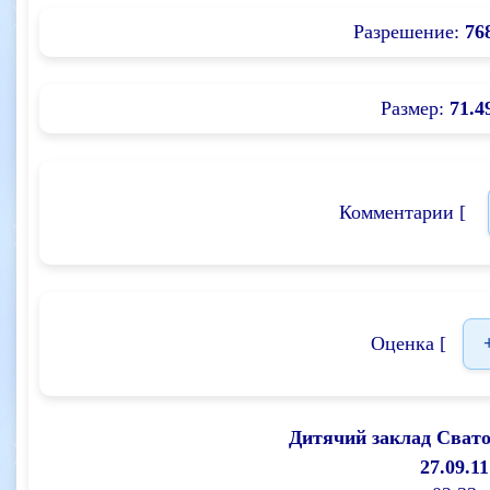
Разрешение:
76
Размер:
71.4
Комментарии [
Оценка [
Дитячий заклад Сват
27.09.11