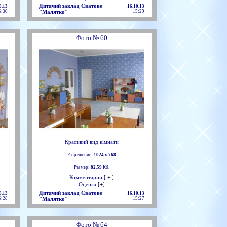
Дитячий заклад Сватове
0.13
16.10.13
5:30
"Малятко"
15:29
Фото № 60
Красивий вид кімнати
Разрешение:
1024 х 768
Размер:
82.59
Кб.
Комментарии [
+
]
Оценка [
+
]
Дитячий заклад Сватове
0.13
16.10.13
5:28
"Малятко"
15:27
Фото № 64