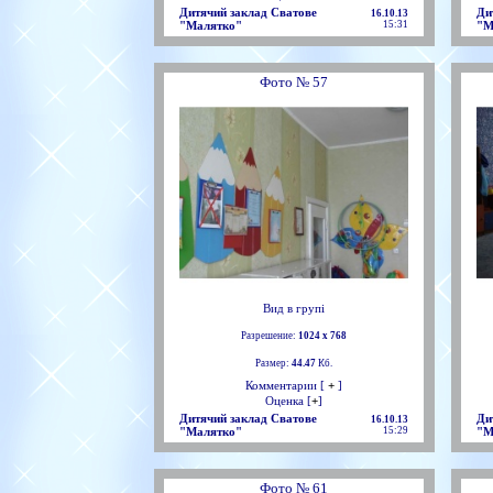
Дитячий заклад Сватове
Ди
16.10.13
"Малятко"
15:31
"М
Фото № 57
Вид в групі
Разрешение:
1024 х 768
Размер:
44.47
Кб.
Комментарии [
+
]
Оценка [
+
]
Дитячий заклад Сватове
Ди
16.10.13
"Малятко"
15:29
"М
Фото № 61