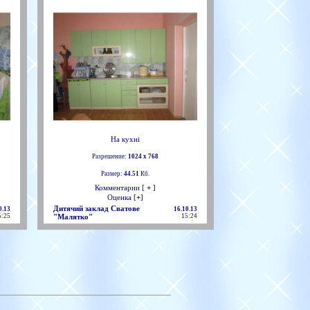
На кухні
Разрешение:
1024 х 768
Размер:
44.51
Кб.
Комментарии [
+
]
Оценка [
+
]
Дитячий заклад Сватове
0.13
16.10.13
5:25
"Малятко"
15:24