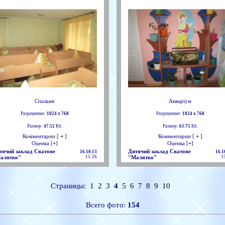
Спальня
Акваріум
Разрешение:
1024 х 768
Разрешение:
1024 х 768
Размер:
47.52
Кб.
Размер:
61.75
Кб.
Комментарии [
+
]
Комментарии [
+
]
Оценка [
+
]
Оценка [
+
]
тячий заклад Сватове
Дитячий заклад Сватове
16.10.13
16.1
алятко"
15:26
"Малятко"
1
Страницы:
1
2
3
4
5
6
7
8
9
10
Всего фото:
154