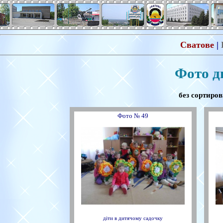
Сватове
|
Фото д
без сортиро
Фото № 49
діти в дитячому садочку