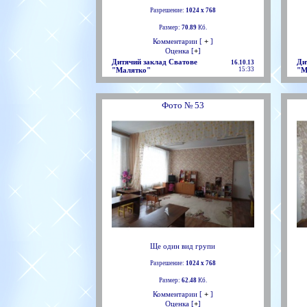
Разрешение:
1024 х 768
Размер:
70.89
Кб.
Комментарии [
+
]
Оценка [
+
]
Дитячий заклад Сватове
Ди
16.10.13
"Малятко"
15:33
"М
Фото № 53
Ще один вид групи
Разрешение:
1024 х 768
Размер:
62.48
Кб.
Комментарии [
+
]
Оценка [
+
]