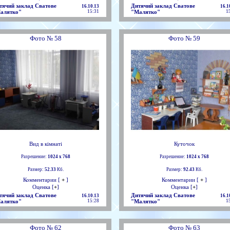
тячий заклад Сватове
Дитячий заклад Сватове
16.10.13
16.1
алятко"
15:31
"Малятко"
1
Фото № 58
Фото № 59
Вид в кімнаті
Куточок
Разрешение:
1024 х 768
Разрешение:
1024 х 768
Размер:
52.33
Кб.
Размер:
92.43
Кб.
Комментарии [
+
]
Комментарии [
+
]
Оценка [
+
]
Оценка [
+
]
тячий заклад Сватове
Дитячий заклад Сватове
16.10.13
16.1
алятко"
15:28
"Малятко"
1
Фото № 62
Фото № 63