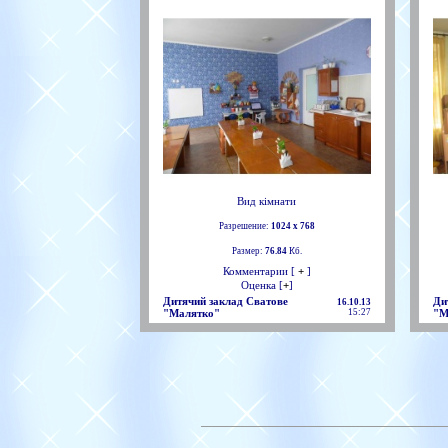
Вид кімнати
Разрешение:
1024 х 768
Размер:
76.84
Кб.
Комментарии [
+
]
Оценка [
+
]
Дитячий заклад Сватове
Ди
16.10.13
"Малятко"
15:27
"М