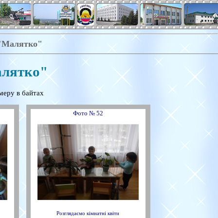
 "Малятко"
алятко"
меру в байтах
Фото № 52
Розглядаємо кімнатні квіти