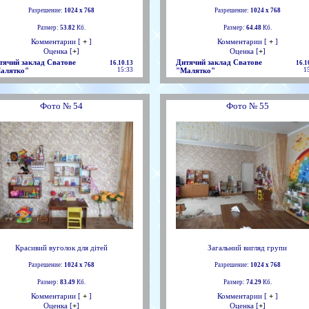
Разрешение:
1024 х 768
Разрешение:
1024 х 768
Размер:
53.82
Кб.
Размер:
64.48
Кб.
Комментарии [
+
]
Комментарии [
+
]
Оценка [
+
]
Оценка [
+
]
тячий заклад Сватове
Дитячий заклад Сватове
16.10.13
16.1
алятко"
15:33
"Малятко"
1
Фото № 54
Фото № 55
Красивий вуголок для дітей
Загальний вигляд групи
Разрешение:
1024 х 768
Разрешение:
1024 х 768
Размер:
83.49
Кб.
Размер:
74.29
Кб.
Комментарии [
+
]
Комментарии [
+
]
Оценка [
+
]
Оценка [
+
]