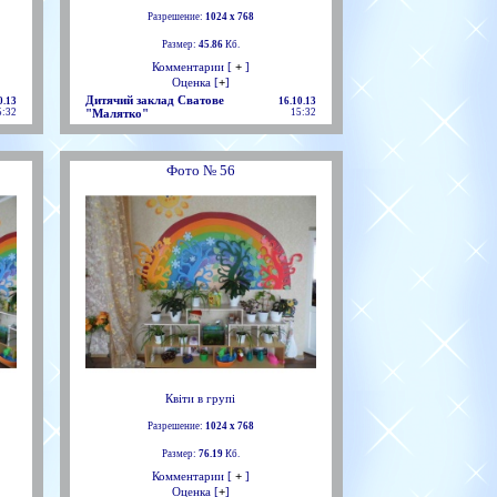
Разрешение:
1024 х 768
Размер:
45.86
Кб.
Комментарии [
+
]
Оценка [
+
]
Дитячий заклад Сватове
0.13
16.10.13
5:32
"Малятко"
15:32
Фото № 56
Квіти в групі
Разрешение:
1024 х 768
Размер:
76.19
Кб.
Комментарии [
+
]
Оценка [
+
]