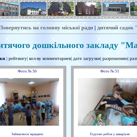
Повернутись на головну міської ради
|
дитячий садок
итячого дошкільного закладу "М
вки
|
рейтингу
|
кол-ву комментариев
|
дате загрузки
|
разрешению
|
раз
Фото № 50
Фото № 51
Займаємося зарядкою
Годуємо рибок у акваріумі