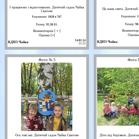
І працюємо і відпочиваємо. Дитячий садок Чайка
Це наші свята. Дитячий
Сватове
Разрешение:
1
Разрешение:
1020 х 767
Размер:
98
Размер:
95.38
Кб.
Комментар
Комментарии [
+
]
Оценка
Оценка [
+
]
14.01.14
КДНЗ Чайка
КДНЗ Чайка
15:22
Фото № 5
Фото 
Ось такі ми. Дитячий садок Чайка Сватове
Діти під берізкою. Дитяч