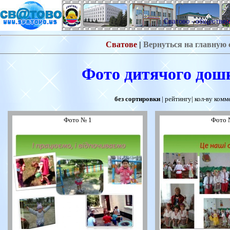
Сватово - обществе
Сватове
|
Вернуться на главную 
Фото дитячого дош
без сортировки
|
рейтингу
|
кол-ву комм
Фото № 1
Фото 