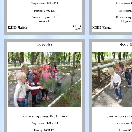
Разрешение:
618 х 824
Разрешение:
Размер:
97.05
Кб.
Размер:
98
Комментарии [
+
]
Комментар
Оценка [
+
]
Оценка
14.01.14
КДНЗ Чайка
КДНЗ Чайка
15:07
Фото № 9
Фото 
Вивчаємо природу. КДНЗ Чайка
Ідемо на прогулян
Разрешение:
879 х 659
Разрешение:
Размер:
90.35
Кб.
Размер:
92