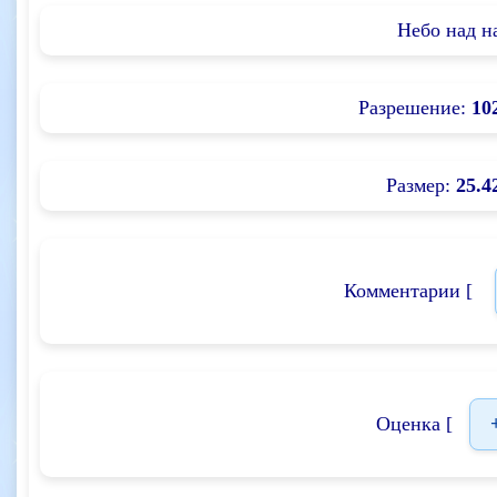
Небо над н
Разрешение:
10
Размер:
25.4
Комментарии [
Оценка [