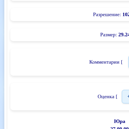
Разрешение:
10
Размер:
29.2
Комментарии [
Оценка [
Юра
27.09.09