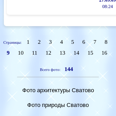
08:24
1
2
3
4
5
6
7
8
Страницы:
9
10
11
12
13
14
15
16
144
Всего фото:
Фото архитектуры Сватово
Фото природы Сватово