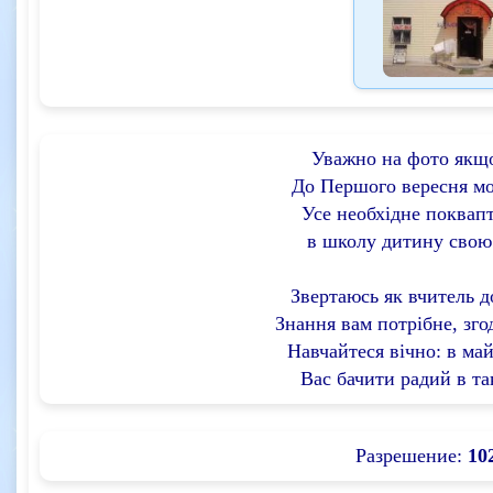
Уважно на фото якщ
До Першого вересня м
Усе необхідне поквап
в школу дитину свою
Звертаюсь як вчитель до
Знання вам потрібне, згод
Навчайтеся вічно: в май
Вас бачити радий в та
Разрешение:
10