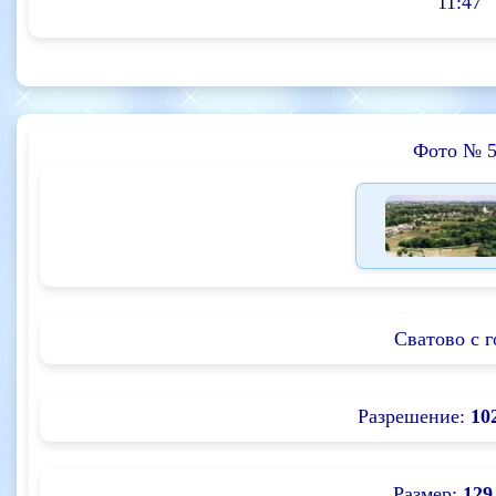
11:47
Фото № 
Сватово с 
Разрешение:
10
Размер:
129