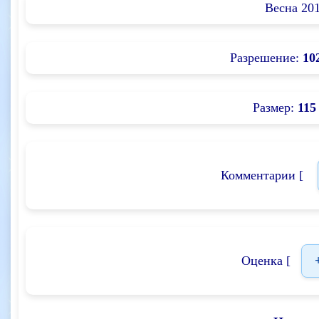
Весна 20
Разрешение:
10
Размер:
115
Комментарии [
Оценка [