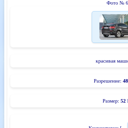
Фото № 
красивая маши
Разрешение:
48
Размер:
52
Комментарии [