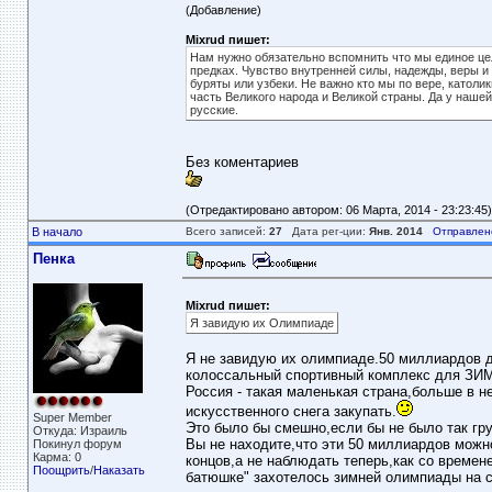
(Добавление)
Mixrud пишет:
Нам нужно обязательно вспомнить что мы единое цел
предках. Чувство внутренней силы, надежды, веры и г
буряты или узбеки. Не важно кто мы по вере, католик
часть Великого народа и Великой страны. Да у наше
русские.
Без коментариев
(Отредактировано автором: 06 Марта, 2014 - 23:23:45)
В начало
Всего записей:
27
Дата рег-ции:
Янв. 2014
Отправлен
Пенка
Mixrud пишет:
Я завидую их Олимпиаде
Я не завидую их олимпиаде.50 миллиардов д
колоссальный спортивный комплекс для З
Россия - такая маленькая страна,больше в 
искусственного снега закупать.
Super Member
Это было бы смешно,если бы не было так гр
Откуда: Израиль
Вы не находите,что эти 50 миллиардов можно
Покинул форум
Карма: 0
концов,а не наблюдать теперь,как со време
Поощрить
/
Наказать
батюшке" захотелось зимней олимпиады на 