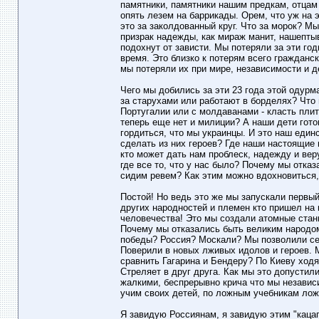
памятники, памятники нашим предкам, отцам
опять лезем на баррикады. Орем, что уж на э
это за заколдованный круг. Что за морок? М
призрак надежды, как мираж манит, нашептыв
подохнут от зависти. Мы потеряли за эти г
время. Это близко к потерям всего гражданс
мы потеряли их при мире, независимости и д
Чего мы добились за эти 23 года этой оду
за старухами или работают в борделях? Что
Португалии или с молдаванами - класть плит
теперь еще нет и милиции? А наши дети гот
гордиться, что мы украинцы. И это наш еди
сделать из них героев? Где наши настоящие г
кто может дать нам проблеск, надежду и вер
где все то, что у нас было? Почему мы отка
сидим ревем? Как этим можно вдохновиться, 
Постой! Но ведь это же мы запускали первый
других народностей и племен кто пришел на
человечества! Это мы создали атомные станц
Почему мы отказались быть великим народом
победы? Россия? Москали? Мы позволили себ
Поверили в новых лживых идолов и героев. М
сравнить Гагарина и Бендеру? По Киеву ходя
Стреляет в друг друга. Как мы это допусти
жалкими, беспрерывно крича что мы независ
учим своих детей, по ложным учебникам ложн
Я завидую Россиянам, я завидую этим "каца