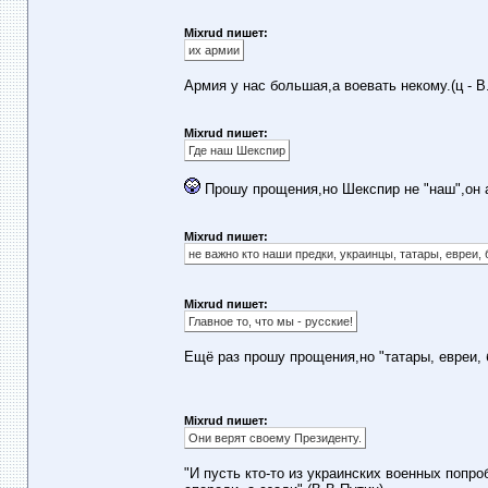
Mixrud пишет:
их армии
Армия у нас большая,а воевать некому.(ц - В
Mixrud пишет:
Где наш Шекспир
Прошу прощения,но Шекспир не "наш",он 
Mixrud пишет:
не важно кто наши предки, украинцы, татары, евреи, 
Mixrud пишет:
Главное то, что мы - русские!
Ещё раз прошу прощения,но "татары, евреи, 
Mixrud пишет:
Они верят своему Президенту.
"И пусть кто-то из украинских военных попр