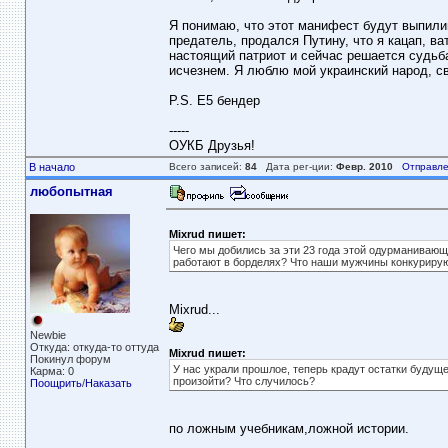
Я понимаю, что этот манифест будут выпилив
предатель, продался Путину, что я кацап, ва
настоящий патриот и сейчас решается судьба
исчезнем. Я люблю мой украинский народ, сво
P.S. E5 бендер
-----
ОУКБ Друзья!
В начало
Всего записей:
84
Дата рег-ции:
Февр. 2010
Отправле
любопытная
Mixrud пишет:
Чего мы добились за эти 23 года этой одурманиваю
работают в борделях? Что наши мужчины конкурирую
Mixrud...
Newbie
Откуда: откуда-то оттуда
Mixrud пишет:
Покинул форум
У нас украли прошлое, теперь крадут остатки будуще
Карма: 0
произойти? Что случилось?
Поощрить
/
Наказать
по ложным учебникам,ложной истории.