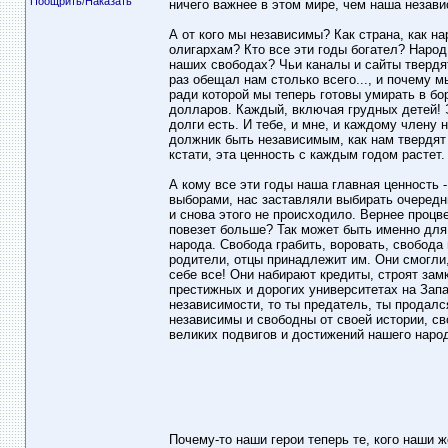
Поощрить
/
Наказать
ничего важнее в этом мире, чем наша незави
А от кого мы независимы? Как страна, как 
олигархам? Кто все эти годы богател? Народ 
наших свободах? Чьи каналы и сайты твердя
раз обещал нам столько всего..., и почему м
ради которой мы теперь готовы умирать в б
долларов. Каждый, включая грудных детей! Э
долги есть. И тебе, и мне, и каждому члену 
должник быть независимым, как нам твердят 
кстати, эта ценность с каждым годом растет.
А кому все эти годы наша главная ценность
выборами, нас заставляли выбирать очередн
и снова этого не происходило. Вернее процве
повезет больше? Так может быть именно для
народа. Свобода грабить, воровать, свобода 
родители, отцы принадлежит им. Они смогли,
себе все! Они набирают кредиты, строят замк
престижных и дорогих университетах на Запа
независимости, то ты предатель, ты продалс
независимы и свободны от своей истории, сво
великих подвигов и достижений нашего наро
Почему-то наши герои теперь те, кого наши 