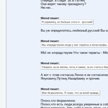
спереди, а сзади".(В.В.Путин)
Они верят такому президенту?
Ню-ню...
Mixrud пишет:
Я украинец, но больше этого я - русский!
Вы уж определитесь,любезный,русский Вы и
Mixrud пишет:
Мы злорадствуем когда у них теракты и катастрофы.
МЫ не злорадствуем.Что такое теракты - МЫ
Mixrud пишет:
Умирать за их виллы, яхты и замки, за их счета в бан
А вот с этим согласна.Лично я не согласила
Януковичу,Путину,Назарбаеву и прочим.
Mixrud пишет:
Мне безразлично. Я знаю, что за мной правда.
Плохо,что безразлично.
Плохо,что есть люди,всегда уверенные в со
Нужно перестать бить себя в грудь,рвать на