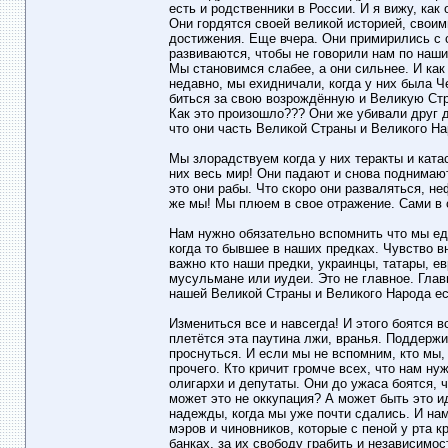
есть и родственники в России. И я вижу, как
Они гордятся своей великой историей, свои
достижения. Еще вчера. Они примирились с 
развиваются, чтобы не говорили нам по наши
Мы становимся слабее, а они сильнее. И как
недавно, мы ехидничали, когда у них была Ч
биться за свою возрождённую и Великую Стр
Как это произошло??? Они же убивали друг д
что они часть Великой Страны и Великого На
Мы злорадствуем когда у них теракты и ката
них весь мир! Они падают и снова поднимают
это они рабы. Что скоро они разваляться, не
же мы! Мы плюем в свое отражение. Сами в 
Нам нужно обязательно вспомнить что мы еди
когда то бывшее в наших предках. Чувство вн
важно кто наши предки, украинцы, татары, ев
мусульмане или иудеи. Это не главное. Главн
нашей Великой Страны и Великого Народа ес
Измениться все и навсегда! И этого боятся в
плетётся эта паутина лжи, вранья. Поддержив
проснуться. И если мы не вспомним, кто мы,
прочего. Кто кричит громче всех, что нам н
олигархи и депутаты. Они до ужаса боятся, ч
может это не оккупация? А может быть это и
надежды, когда мы уже почти сдались. И нам
мэров и чиновников, которые с пеной у рта к
банках, за их свободу грабить и независимост