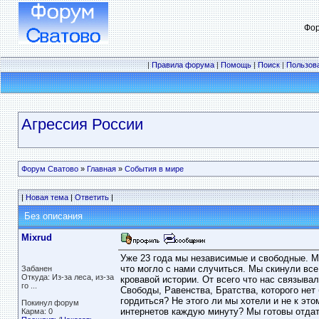
Фор
|
Правила форума
|
Помощь
|
Поиск
|
Пользов
Агрессия России
Форум Сватово
»
Главная
»
События в мире
|
Новая тема
|
Ответить
|
Без описания
Mixrud
Уже 23 года мы независимые и свободные. Мы
что могло с нами случиться. Мы скинули все
Забанен
Откуда: Из-за леса, из-за
кровавой истории. От всего что нас связывал
го ...
Свободы, Равенства, Братства, которого нет
гордиться? Не этого ли мы хотели и не к эт
Покинул форум
интернетов каждую минуту? Мы готовы отдать
Карма: 0