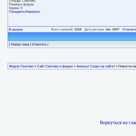
Откуда: Сватово
Покинул форум
Карма: 0
Поощрить
/
Наказать
В начало
Всего записей:
1026
Дата рег-ции:
Авг. 2007
Отправле
|
Новая тема
|
Ответить
|
Форум Сватово
»
Сайт Сватово и форум
»
Анонсы! Скоро на сайте!
» Новости на
Вернуться на гл