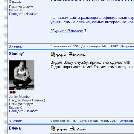
Откуда: 
Покинул форум
Карма: 0
Поощрить
/
Наказать
На нашем сайте размещена официальная стр
узнать самые свежие, самые интересные нов
[Скрытый текст!]
В начало
Всего записей:
190
Дата рег-ции:
Март 2007
Отправле
Stanley`
Видел Вашу службу, прикольно сделали!!!!
Я даж порегился тама! Ток чет тама девушек 
Junior Member
Откуда: Ридна Ненька:)
Покинул форум
Карма: 0
Поощрить
/
Наказать
В начало
Всего записей:
87
Дата рег-ции:
Июнь 2007
Отправле
Елена