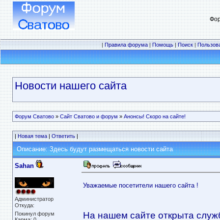
Фор
|
Правила форума
|
Помощь
|
Поиск
|
Пользов
Новости нашего сайта
Форум Сватово
»
Сайт Сватово и форум
»
Анонсы! Скоро на сайте!
|
Новая тема
|
Ответить
|
Описание: Здесь будут размещаться новости сайта
Sahan
Уважаемые посетители нашего сайта !
Администратор
Откуда: 
На нашем сайте открыта служб
Покинул форум
Карма: 0