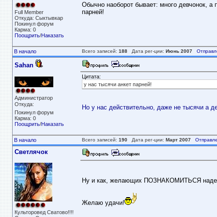
Обычно наоборот бывает: много девчонок, а п
парней!
Full Member
Откуда: Сыктывкар
Покинул форум
Карма: 0
Поощрить
/
Наказать
В начало
Всего записей:
188
Дата рег-ции:
Июнь 2007
Отправл
Sahan
Цитата:
у нас тысячи анкет парней!
Администратор
Откуда: 
Но у нас действительно, даже не тысячи а де
Покинул форум
Карма: 0
Поощрить
/
Наказать
В начало
Всего записей:
190
Дата рег-ции:
Март 2007
Отправле
Светлячок
Ну и как, желающих ПОЗНАКОМИТЬСЯ надею
Желаю удачи!
Культоровед Сватово!!!!