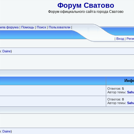
Форум Сватово
Форум официального сайта города Сватово
ила форума
|
Помощь
|
Поиск
|
Пользователи
|
|
Вход
|
Реги
р:
Daine
)
Инфо
Ответов:
5
Автор темы:
Sah
Ответов:
0
Автор темы:
Sah
р:
Daine
)