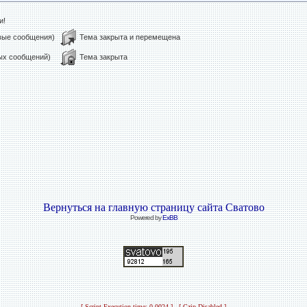
и!
овые сообщения)
Тема закрыта и перемещена
вых сообщений)
Тема закрыта
Вернуться на главную страницу сайта Сватово
Powered by
ExBB
[ Script Execution time: 0.0024 ] [ Gzip Disabled ]