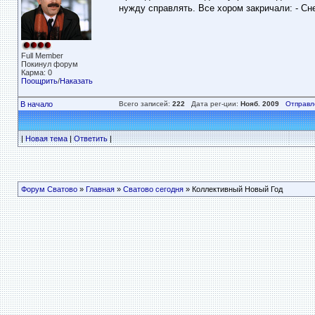
нужду справлять. Все хором закричали: - Сне
Full Member
Покинул форум
Карма: 0
Поощрить
/
Наказать
В начало
Всего записей:
222
Дата рег-ции:
Нояб. 2009
Отправл
|
Новая тема
|
Ответить
|
Форум Сватово
»
Главная
»
Сватово сегодня
» Коллективный Новый Год