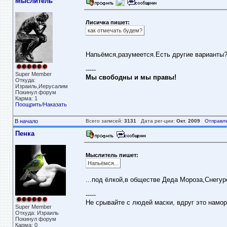
Мыслитель
Лисичка пишет:
как отмечать будем?
Напьёмся,разумеется.Есть другие варианты
-----
Super Member
Мы свободны и мы правы!
Откуда:
Израиль,Иерусалим
Покинул форум
Карма: 1
Поощрить
/
Наказать
В начало
Всего записей:
3131
Дата рег-ции:
Окт. 2009
Отправл
Пенка
Мыслитель пишет:
Напьёмся...
...под ёлкой,в обществе Деда Мороза,Снегур
-----
Не срывайте с людей маски, вдруг это намор
Super Member
Откуда: Израиль
Покинул форум
Карма: 0