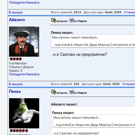
Поощрить
/
Наказать
В начало
Всего записей:
2613
Дата рег-ции:
Нояб. 2009
Отправ
Айвэнго
Пенка пишет:
Мыслитель пишет:Напьёмся...
...под ёлкой,в обществе Деда Мороза,Снегурочки и п
..и в Сватово на предприятии?
Full Member
Покинул форум
Карма: 0
Поощрить
/
Наказать
В начало
Всего записей:
222
Дата рег-ции:
Нояб. 2009
Отправл
Пенка
Айвэнго пишет:
Пенка пишет:
Мыслитель пишет:Напьёмся...
...под ёлкой,в обществе Деда Мороза,Снегурочки и п
..и в Сватово на предприятии?