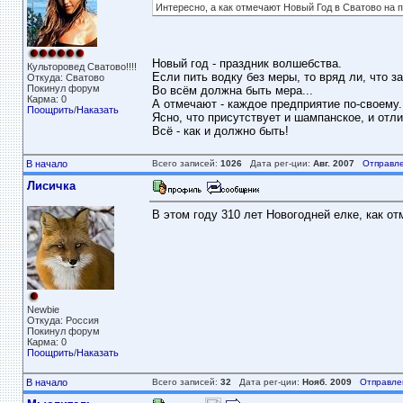
Интересно, а как отмечают Новый Год в Сватово на 
Новый год - праздник волшебства.
Культоровед Сватово!!!!
Если пить водку без меры, то вряд ли, что за
Откуда: Сватово
Покинул форум
Во всём должна быть мера...
Карма: 0
А отмечают - каждое предприятие по-своему.
Поощрить
/
Наказать
Ясно, что присутствует и шампанское, и отли
Всё - как и должно быть!
В начало
Всего записей:
1026
Дата рег-ции:
Авг. 2007
Отправле
Лисичка
В этом году 310 лет Новогодней елке, как о
Newbie
Откуда: Россия
Покинул форум
Карма: 0
Поощрить
/
Наказать
В начало
Всего записей:
32
Дата рег-ции:
Нояб. 2009
Отправле