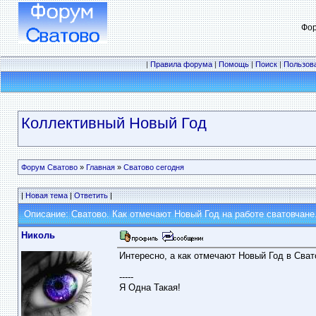
Фор
|
Правила форума
|
Помощь
|
Поиск
|
Пользов
Коллективный Новый Год
Форум Сватово
»
Главная
»
Сватово сегодня
|
Новая тема
|
Ответить
|
Описание: Сватово. Как отмечают Новый Год на работе сватовчане
Николь
Интересно, а как отмечают Новый Год в Сват
-----
Я Одна Такая!