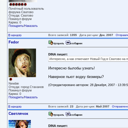
Почётный пользователь
форума Сватово
Откуда: Сватово
Покинул форум
Карма: 0
Поощрить
/
Наказать
В начало
Всего записей:
1355
Дата рег-ции:
Дек. 2007
Отправл
Fedor
DINA пишет:
Интересно, а как отмечают Новый Год в Сватово на 
Интересно былобы узнать!
Наверное пьют водку безмеры?
Newbie
(Отредактировано автором: 28 Декабря, 2007 - 13:39:5
Откуда: город Стаханов
Покинул форум
Карма: 0
Поощрить
/
Наказать
В начало
Всего записей:
23
Дата рег-ции:
Май 2007
Отправлено
Светлячок
DINA пишет: