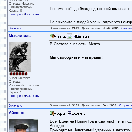
Super Member
Откуда: Израиль
Покинул форум
Почему нет?Где ёлка,под которой наливают -
Карма: 0
Поощрить
/
Наказать
-----
Не срывайте с людей маски, вдруг это намор
В начало
Всего записей:
2613
Дата рег-ции:
Нояб. 2009
Отправ
Мыслитель
В Сватово снег есть. Мечта
-----
Мы свободны и мы правы!
Super Member
Откуда:
Израиль,Иерусалим
Покинул форум
Карма: 1
Поощрить
/
Наказать
В начало
Всего записей:
3131
Дата рег-ции:
Окт. 2009
Отправл
Айвэнго
Всё! Едем на Новый Год в Сватово! Пить под 
Анекдот:
Приходит на Новогодний утренник в детском 