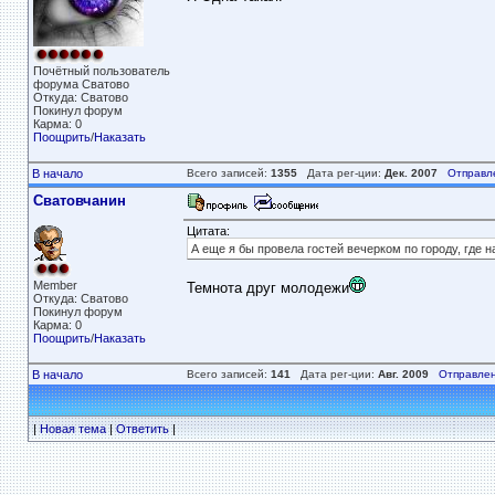
Почётный пользователь
форума Сватово
Откуда: Сватово
Покинул форум
Карма: 0
Поощрить
/
Наказать
В начало
Всего записей:
1355
Дата рег-ции:
Дек. 2007
Отправл
Сватовчанин
Цитата:
А еще я бы провела гостей вечерком по городу, где 
Member
Темнота друг молодежи
Откуда: Сватово
Покинул форум
Карма: 0
Поощрить
/
Наказать
В начало
Всего записей:
141
Дата рег-ции:
Авг. 2009
Отправлен
|
Новая тема
|
Ответить
|