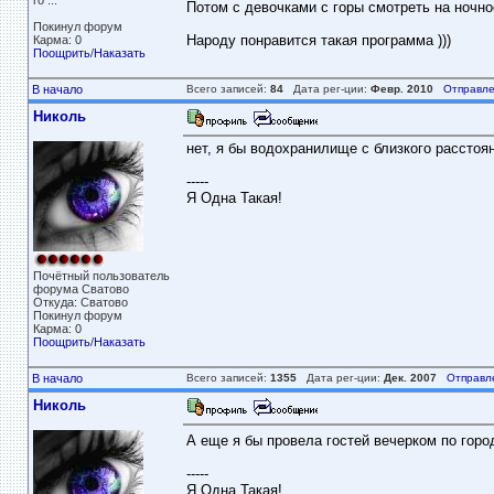
го ...
Потом с девочками с горы смотреть на ночно
Покинул форум
Народу понравится такая программа )))
Карма: 0
Поощрить
/
Наказать
В начало
Всего записей:
84
Дата рег-ции:
Февр. 2010
Отправле
Николь
нет, я бы водохранилище с близкого расстоя
-----
Я Одна Такая!
Почётный пользователь
форума Сватово
Откуда: Сватово
Покинул форум
Карма: 0
Поощрить
/
Наказать
В начало
Всего записей:
1355
Дата рег-ции:
Дек. 2007
Отправл
Николь
А еще я бы провела гостей вечерком по горо
-----
Я Одна Такая!