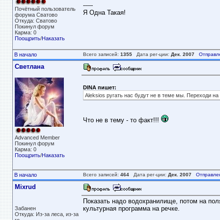
-----
Почётный пользователь
Я Одна Такая!
форума Сватово
Откуда: Сватово
Покинул форум
Карма: 0
Поощрить
/
Наказать
В начало
Всего записей:
1355
Дата рег-ции:
Дек. 2007
Отправл
Светлана
DINA пишет:
Aleksios ругать нас будут не в теме мы. Переходи н
Что не в тему - то факт!!!
Advanced Member
Покинул форум
Карма: 0
Поощрить
/
Наказать
В начало
Всего записей:
464
Дата рег-ции:
Дек. 2007
Отправле
Mixrud
Показать надо водохранилище, потом на поля
культурная программа на речке.
Забанен
Откуда: Из-за леса, из-за