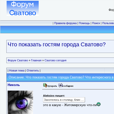
Фор
|
Правила форума
|
Помощь
|
Поиск
|
Пользов
Что показать гостям города Сватово?
Форум Сватово
»
Главная
»
Сватово сегодня
|
Новая тема
|
Ответить
|
Описание: Что показать гостям города Сватово? Что интересного в
Николь
Aleksios пишет:
Захотелось в столицу, блин ....
это в какую - Житомирскую что-ли