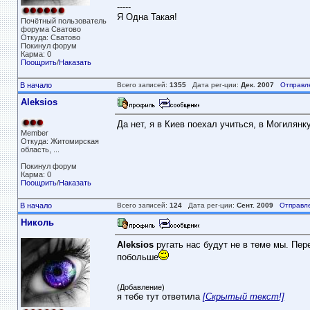
-----
Я Одна Такая!
Почётный пользователь
форума Сватово
Откуда: Сватово
Покинул форум
Карма: 0
Поощрить
/
Наказать
В начало
Всего записей:
1355
Дата рег-ции:
Дек. 2007
Отправл
Aleksios
Да нет, я в Киев поехал учиться, в Могилянк
Member
Откуда: Житомирская
область, ...
Покинул форум
Карма: 0
Поощрить
/
Наказать
В начало
Всего записей:
124
Дата рег-ции:
Сент. 2009
Отправл
Николь
Aleksios
ругать нас будут не в теме мы. Пер
побольше
(Добавление)
я тебе тут ответила
[Скрытый текст!]