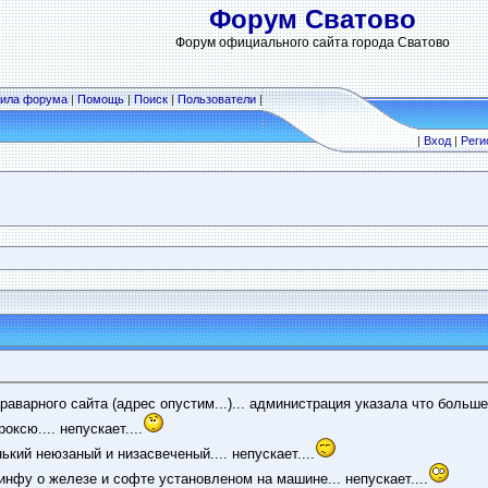
Форум Сватово
Форум официального сайта города Сватово
ила форума
|
Помощь
|
Поиск
|
Пользователи
|
|
Вход
|
Реги
арного сайта (адрес опустим...)... администрация указала что больше та
ксю.... непускает....
кий неюзаный и низасвеченый.... непускает....
нфу о железе и софте установленом на машине... непускает....