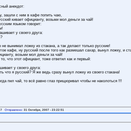
сный анекдот:
у, зашли с ним в кафе попить чаю,
сский кивает официанту, возьми мол деньги за чай!
сским языком говорит:
м!
ашивает у своего друга:
й?
то не вынимал ложку из стакана, а так делают только русские!
ое кафе, ну русский после того как размешал сахар, вынул ложку, и ста
цианту, возьми мол деньги за чай!
о, что этот официант, тоже ответил как и первый:
шивает у своего друга:
ть что я русский? Я же ведь сразу вынул ложку из своего стакана!
огда пил чай, то всё равно глаз прищюривал чтобы не наколоться !!!
07
Отправлено:
31 Октября, 2007 - 23:22:51