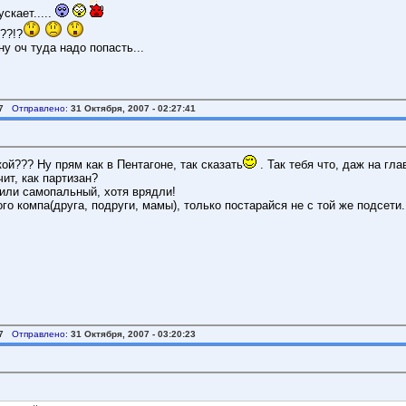
скает.....
??!?
 ну оч туда надо попасть...
7
Отправлено:
31 Октября, 2007 - 02:27:41
ой??? Ну прям как в Пентагоне, так сказать
. Так тебя что, даж на гл
чит, как партизан?
 или самопальный, хотя врядли!
го компа(друга, подруги, мамы), только постарайся не с той же подсети.
7
Отправлено:
31 Октября, 2007 - 03:20:23