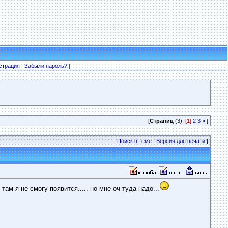
страция
|
Забыли пароль?
|
[
Страниц
(3):
[1]
2
3
»
]
|
Поиск в теме
|
Версия для печати
|
м я не смогу появится..... но мне оч туда надо...