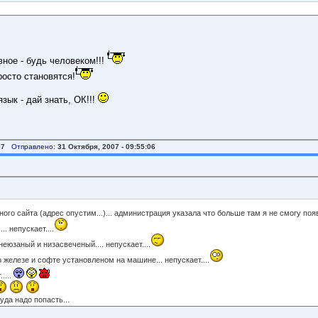
вное - будь человеком!!!
росто становятся!
ык - дай знать, ОК!!!
07
Отправлено:
31 Октября, 2007 - 09:55:06
 сайта (адрес опустим...)... администрация указала что больше там я не смогу появит
. непускает....
юзаный и низасвеченый.... непускает....
железе и софте установленом на машине... непускает....
....
туда надо попасть...