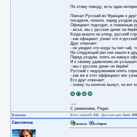
По этому поводу, есть один интере
Поехал Русский во Францию к друг
посидели, попили, перед уходом ру
Официант подходит, и ломанным ру
- мсье, мы с русских денег не берё
Когда вышли на улицу, русский спр
- как официант, узнал что я русски
Друг отвечает:
- он увидел что когда ты пил чай, 
На следующий раз они зашли в друг
Перед уходом, опять он кивнул офи
И к своему удивлению,он услышал т
- мы с русских денег не берём!
Русский с недоумением опять спра
- как же и этот оффициант мог узна
Его друг отвечает:
- ложку ты конечно вынул, но вот к
-----
С уважением, Pegas.
В начало
Всего записей:
611
Дата рег-ции:
Сент. 20
Светлячок