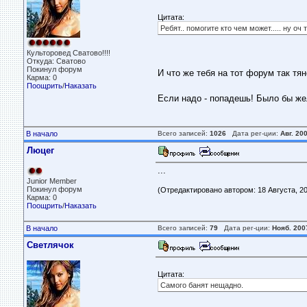
Цитата:
Ребят.. помогите кто чем может..... ну оч 
Культоровед Сватово!!!!
Откуда: Сватово
Покинул форум
И что же тебя на тот форум так тя
Карма: 0
Поощрить
/
Наказать
Если надо - попадешь! Было бы же
В начало
Всего записей:
1026
Дата рег-ции:
Авг. 20
Люцег
...
Junior Member
Покинул форум
(Отредактировано автором: 18 Августа, 201
Карма: 0
Поощрить
/
Наказать
В начало
Всего записей:
79
Дата рег-ции:
Нояб. 200
Светлячок
Цитата:
Самого банят нещадно.