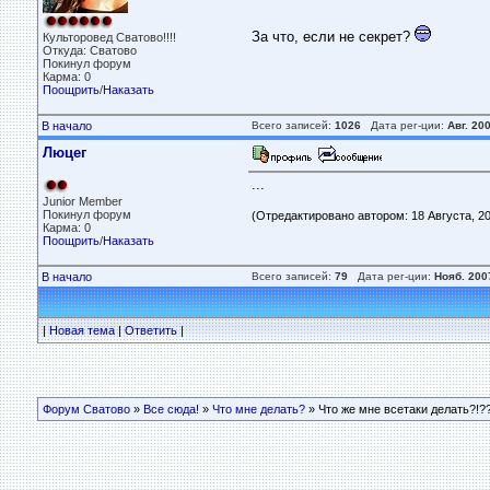
За что, если не секрет?
Культоровед Сватово!!!!
Откуда: Сватово
Покинул форум
Карма: 0
Поощрить
/
Наказать
В начало
Всего записей:
1026
Дата рег-ции:
Авг. 20
Люцег
...
Junior Member
Покинул форум
(Отредактировано автором: 18 Августа, 201
Карма: 0
Поощрить
/
Наказать
В начало
Всего записей:
79
Дата рег-ции:
Нояб. 200
|
Новая тема
|
Ответить
|
Форум Сватово
»
Все сюда!
»
Что мне делать?
» Что же мне всетаки делать?!??