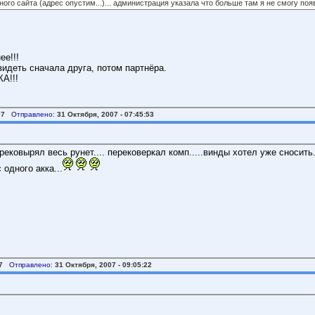
 сайта (адрес опустим...)... администрация указала что больше там я не смогу появит
ее!!!
идеть сначала друга, потом партнёра.
А!!!
07
Отправлено:
31 Октября, 2007 - 07:45:53
ерековырял весь рунет.... перековеркал комп.....винды хотел уже сносить.
одного акка...
7
Отправлено:
31 Октября, 2007 - 09:05:22