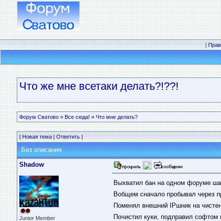
|
Прав
Что же мне всетаки делать?!??!
Форум Сватово
»
Все сюда!
»
Что мне делать?
|
Новая тема
|
Ответить
|
Без описания
Shadow
Выхватил бан на одном форуме шарав
Вобщем сначало пробывал через про
Поменял внешний IPшник на чистень
Почистил куки, подправил софтом и
Junior Member