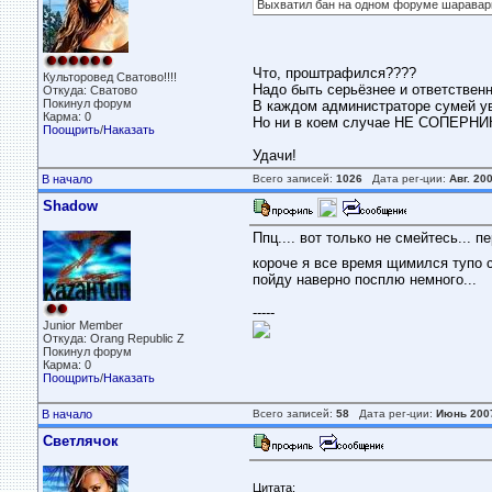
Выхватил бан на одном форуме шараварного
Что, проштрафился????
Культоровед Сватово!!!!
Надо быть серьёзнее и ответственн
Откуда: Сватово
Покинул форум
В каждом администраторе сумей ув
Карма: 0
Но ни в коем случае НЕ СОПЕРНИК
Поощрить
/
Наказать
Удачи!
В начало
Всего записей:
1026
Дата рег-ции:
Авг. 20
Shadow
Ппц.... вот только не смейтесь... п
короче я все время щимился тупо с 
пойду наверно посплю немного...
-----
Junior Member
Откуда: Orang Republic Z
Покинул форум
Карма: 0
Поощрить
/
Наказать
В начало
Всего записей:
58
Дата рег-ции:
Июнь 200
Светлячок
Цитата: