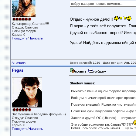
пойду наверно посплю немного...
Отдых - нужное дело!!!
Культоровед Сватово!!!!
Я верю - у тебя всё получится. Гла
Откуда: Сватово
Покинул форум
Друзей не выбирают, верно? Ими п
Карма: 0
Поощрить
/
Наказать
Удачи! Найдёшь с админом общий яз
В начало
Всего записей:
1026
Дата рег-ции:
Авг. 20
Pegas
Shadow пишет:
Выхватил бан на одном форуме шараварного
Вобщем сначало пробывал через проксю...
Поменял внешний IPшник на чистенький не
Почистил куки, подправил софтом инфу о 
Заслуженный беседчик форума :-)
Откуда: Сватово
Зашел с другой ОС (Ubundu).... непускает.
Покинул форум
Это вобще возможно так банить?!?!??!?
Карма: 0
Ребят.. помогите кто чем может..... ну оч 
Поощрить
/
Наказать