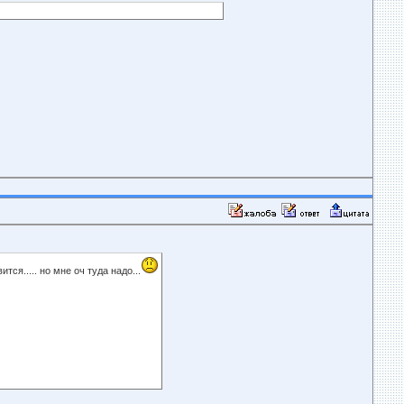
ся..... но мне оч туда надо...