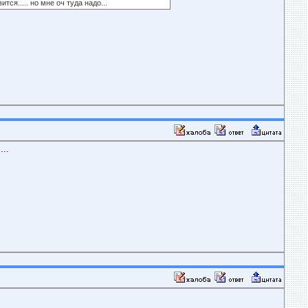
ся..... но мне оч туда надо...
...