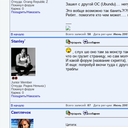
Откуда: Orang Republic Z
Зашел с другой ОС (Ubundu).... непу
Покинул форум
Карма: 0
Это вобще возможно так банить?!?!
Поощрить
/
Наказать
Ребят.. помогите кто чем может.....
-----
В начало
Всего записей:
58
Дата рег-ции:
Июнь 200
Stanley`
, слух шо оно там за монстр так
что он грузит страницу, но сам мол
И какой форум (название скрипта),
И еще: попробуй вкочи туда с друго
траблы
Junior Member
Откуда: Ридна Ненька:)
Покинул форум
Карма: 0
Поощрить
/
Наказать
В начало
Всего записей:
87
Дата рег-ции:
Июнь 200
Светлячок
Цитата: