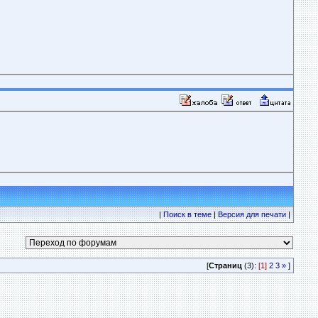
|
Поиск в теме
|
Версия для печати
|
[
Страниц
(3):
[1]
2
3
»
]