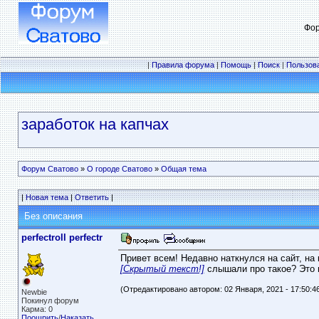
Фор
|
Правила форума
|
Помощь
|
Поиск
|
Пользов
заработок на капчах
Форум Сватово
»
О городе Сватово
»
Общая тема
|
Новая тема
|
Ответить
|
Без описания
perfectroll perfectr
Привет всем! Недавно наткнулся на сайт, на
[Скрытый текст!]
слышали про такое? Это 
(Отредактировано автором: 02 Января, 2021 - 17:50:4
Newbie
Покинул форум
Карма: 0
Поощрить
/
Наказать