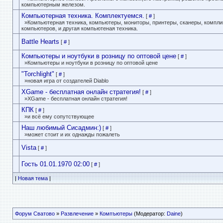
компьютерным железом.
Компьютерная техника. Комплектуемся.
[
#
]
»Компьютерная техника, компьютеры, мониторы, принтеры, сканеры, компл
компьютеров, и другая компьютеная техника.
Battle Hearts
[
#
]
Компьютеры и ноутбуки в розницу по оптовой цене
[
#
]
»Компьютеры и ноутбуки в розницу по оптовой цене
"Torchlight"
[
#
]
»новая игра от создателей Diablo
XGame - бесплатная онлайн стратегия!
[
#
]
»XGame - бесплатная онлайн стратегия!
КПК
[
#
]
»и всё ему сопутствующее
Наш любимый Сисадмин:)
[
#
]
»может стоит и их однажды пожалеть
Vista
[
#
]
Гость 01.01.1970 02:00
[
#
]
|
Новая тема
|
Форум Сватово
»
Развлечение
»
Компъютеры
(Модератор:
Daine
)