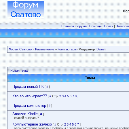
Фор
|
Правила форума
|
Помощь
|
Поиск
|
Пользов
Форум Сватово
»
Развлечение
»
Компъютеры
(Модератор:
Daine
)
|
Новая тема
|
Темы
Продам новый ПК
[
#
]
Кто во что играет??
[
#
Стр.
2
3
4
5
6
7
8
]
Продам компьютер
[
#
]
Amazon Kindle
[
#
]
»какой выбрать?
Компьютерное железо
[
#
Стр.
2
3
4
5
6
7
]
»Компьютерное железо. Проблемы с железом,его настройка, решение проблем