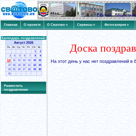
Сватово - обществе
Главная
О проекте
О Сватово »
Сервисы »
Фотогалерея »
Календарь поздравлений:
Август 2026
Доска поздрав
Пн
Вт
Ср
Чт
Пт
Сб
Вс
1
2
3
4
5
6
7
8
9
10
11
12
13
14
15
16
На этот день у нас нет поздравлений в 
17
18
19
20
21
22
23
24
25
26
27
28
29
30
31
Разместить
поздравление