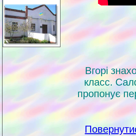
Вгорі знах
класс. Сал
пропонує пе
Повернутис