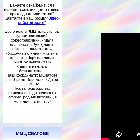
Бажаєте ознайомитися з
новими техніками декоративно-
прикладного мистецтва?
Завітайте в наш розділ
"Відео-
майстер-класи"
.
Цього року в РМЦ працють такі
гуртки: вокальний,
хореографічний, «Мала
пластика», «Рукоділля »,
«Чарівна намистинка»,
«Художнє валяння», «Квіти зі
стрічок», «Чарівна глина»,
«Умілі рученята» та ін.
Заняття в гуртках
безкоштовне!!!
Наші координати: м.Сватове,
пл.50-річчя Перемоги, 37, тел.
3-30-02
Тож запрошуємо вас
приєднатися до великої та
дружної родини вихованців
молодіжного центру!
ММЦ СВАТОВЕ