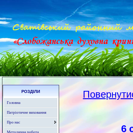
Повернутис
РОЗДІЛИ
Головна
Патріотичне виховання
Про нас
6 
Методична робота