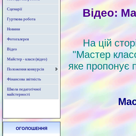
Відео: М
Сценарії
Гурткова робота
Новини
Фотогалерея
На цій стор
Відео
"Мастер клас
Майстер - класи (відео)
яке пропонує 
Положення конкурсів
Фінансова звітність
Школа педагогічної
майстерності
Мас
ОГОЛОШЕННЯ