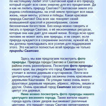
по настоящему любит этот Сватовский край и его природу,
который отдаёт всю свою энергию для его процветания. Да
и как не любить природу Сватово? Сватовская земля это
родина слобожанщины, на этой земле проходит вся наша
жизнь, наши мечты, успехи и победы. Какая красивая
природа Сватово! Она всех нас покоряет своей
возвышенной красотой и разнообразием, своим
бесконечным богатством. Без конца можно говорить и
писать о природе Сватово, о её нескончаемых ресурсах,
которые она нам даёт для нашей жизни. Всегда ясно одно:
человек не может жить вне природы, и не секрет, если
природа нуждается в сохранении экологии, нужной ей, то
мы должны прикладывать все усилия для поддержания
этого. Это касается полностью всей природы не только
природы Сватово
.
Здесь мы вам предлагаем посмотреть
фото
природы
.
Природа города Сватово и Сватовского
района
очень разнообразна. Посмотрев
фото природы
нашего края, вы увидите что город
Сватово
просто
утопает в зелени деревьев и кустарников. Почти все
центральные улицы города засажены очень красивыми
деревьями Каштанами. По улицам также очень много
фруктовых деревьев черешен, абрикос, яблонь, вишен и
других. Очень красивый город
Сватово
весной когда
цветут эти деревья.
Ниже можно посмотреть фото природы нашего
цветущего весеннего города
. Также жители нашего
города вдоль своих дворов высаживают различные
цветники, это придаёт городу Сватово неповторимую