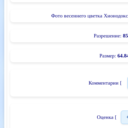
Фото весеннего цветка Хионодокса
Разрешение:
85
Размер:
64.8
Комментарии [
Оценка [