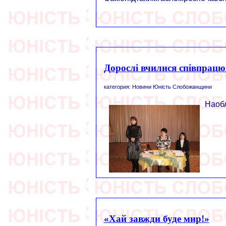
Дорослі вчилися співпрацю
категория: Новини Юність Слобожанщини
Наобл
«Хай завжди буде мир!»