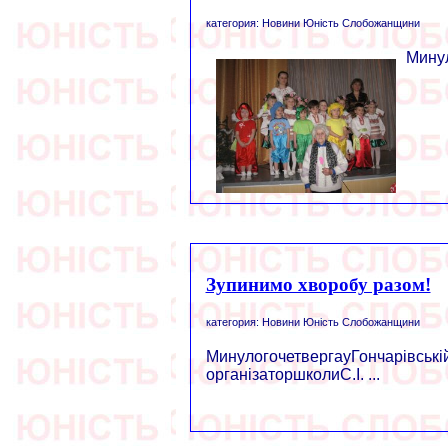
категория: Новини Юність Слобожанщини
Минул
Зупинимо хворобу разом!
категория: Новини Юність Слобожанщини
МинулогочетвергауГончарівські
організаторшколиС.І. ...