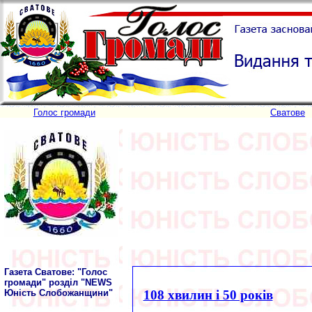
Голос громади
Сватове
Газета Сватове: "Голос
громади" розділ "NEWS
Юність Слобожанщини"
108 хвилин і 50 років