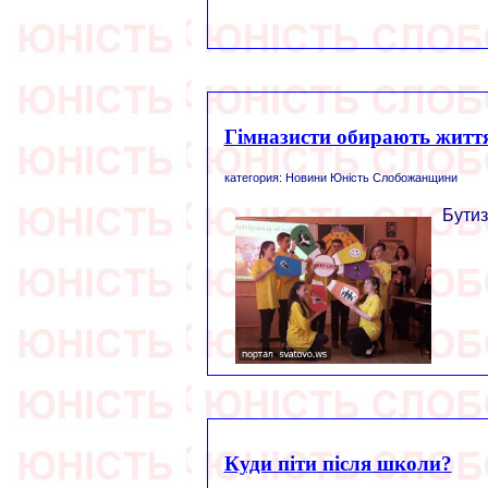
Гімназисти обирають житт
категория: Новини Юність Слобожанщини
Бутиз
Куди піти після школи?