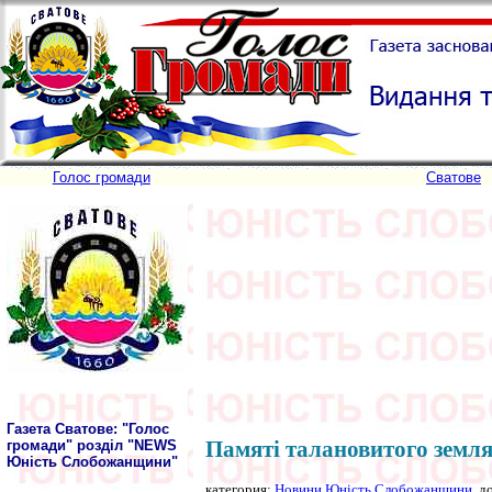
Голос громади
Сватове
Газета Сватове: "Голос
Памяті талановитого земл
громади" розділ "NEWS
Юність Слобожанщини"
категория:
Новини Юність Слобожанщини
, д