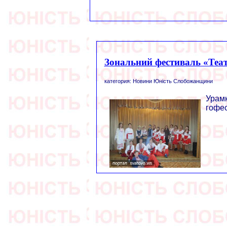
Зональний фестиваль «Теат
категория: Новини Юність Слобожанщини
Урам
гофе