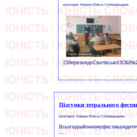
категория: Новини Юність Слобожанщини
23березнядоСватівськоїЗОШ№2з
Підсумки тетрального фести
категория: Новини Юність Слобожанщини
Всьогоурайонномуфестивалідитяч
...