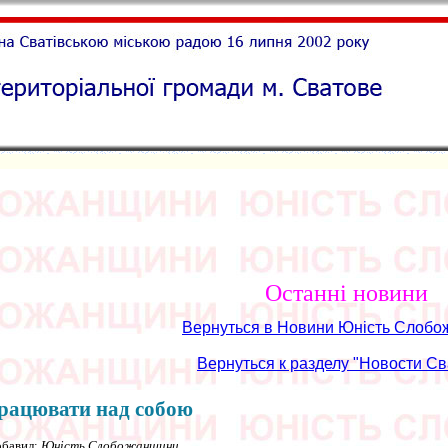
Останні новини
Вернуться в Новини Юність Слоб
Вернуться к разделу "Новости Св
працювати над собою
обавил:
Юність Слобожанщини