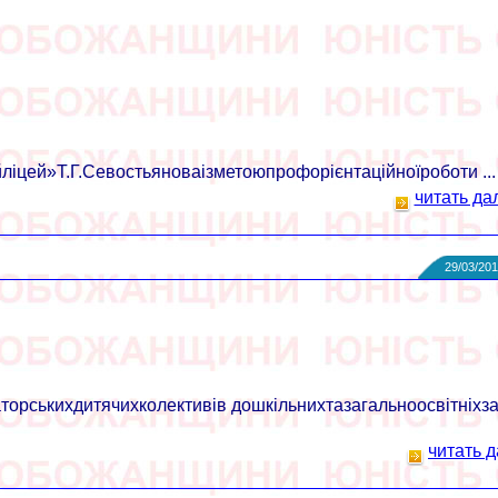
ей»Т.Г.Севостьяноваізметоюпрофорієнтаційноїроботи ...
читать да
29/03/201
рськихдитячихколективів дошкільнихтазагальноосвітніхза
читать д