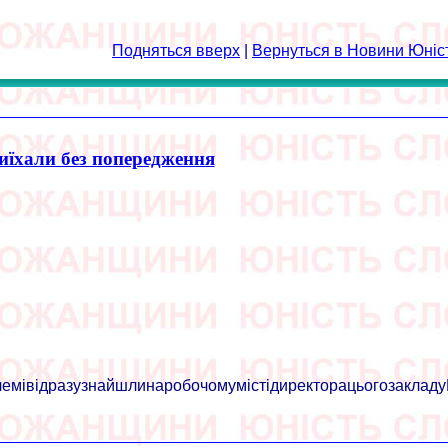
Подняться вверх
|
Вернуться в Новини Юні
иїхали без попередження
мівідразузнайшлинаробочомумістідиректорацьогозакладуВі