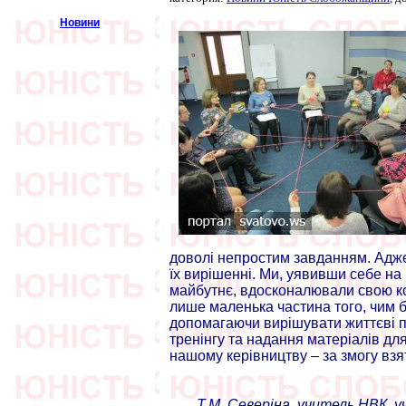
Новини
доволі непростим завданням. Адже 
їх вирішенні. Ми, уявивши себе на 
майбутнє, вдосконалювали свою ком
лише маленька частина того, чим б
допомагаючи вирішувати життєві пр
тренінгу та надання матеріалів дл
нашому керівництву – за змогу взят
Т.М. Северіна, учитель НВК, 