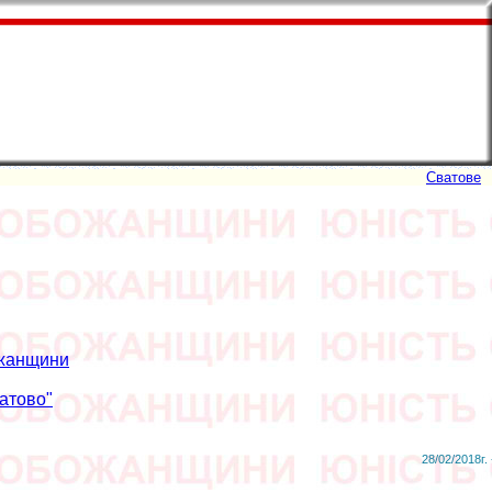
Сватове
ожанщини
атово"
28/02/2018г. 