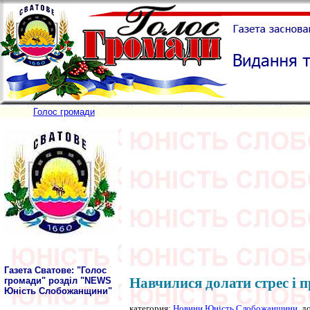
Голос громади
Газета Сватове: "Голос
Навчилися долати стрес і 
громади" розділ "NEWS
Юність Слобожанщини"
категория:
Новини Юність Слобожанщини
, д