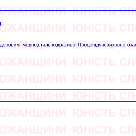
я
доровим–модно,стильно,красиво! Процепідчасвиховногоза