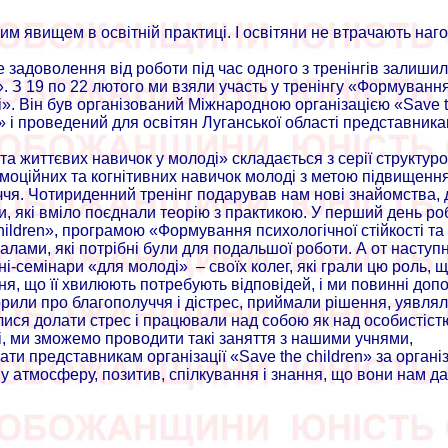
им явищем в освітній практиці. І освітяни не втрачають наг
 задоволення від роботи під час одного з тренінгів залишили
я». З 19 по 22 лютого ми взяли участь у тренінгу «Формуванн
ді». Він був організований Міжнародною організацією «Save 
t» і проведений для освітян Луганської області представник
та життєвих навичок у молоді» складається з серії структур
емоційних та когнітивних навичок молоді з метою підвищенн
уччя. Чотириденний тренінг подарував нам нові знайомства, 
, які вміло поєднали теорію з практикою. У перший день ро
children», програмою «Формування психологічної стійкості та
лами, які потрібні були для подальшої роботи. А от наступн
ні-семінари «для молоді» – своїх колег, які грали цю роль, 
, що її хвилюють потребують відповідей, і ми повинні доп
ворили про благополуччя і дістрес, приймали рішення, уявля
ися долати стрес і працювали над собою як над особистістю
і, ми зможемо проводити такі заняття з нашими учнями,
и представникам організації «Save the children» за органі
у атмосферу, позитив, спілкування і знання, що вони нам да