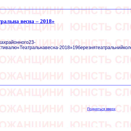
ральна весна – 2018»
кахрайонного23-
стивалю«Театральнавесна-2018»19березнятеатральнийколе
Подняться вверх