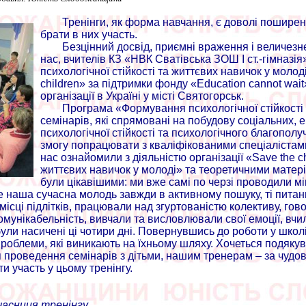
Тренінги, як форма навчання, є доволі поширен
брати в них участь.
Безцінний досвід, приємні враження і величезне
нас, вчителів КЗ «НВК Сватівська ЗОШ І ст.-гімназі
психологічної стійкості та життєвих навичок у моло
children» за підтримки фонду «Education cannot wai
організації в Україні у місті Святогорськ.
Програма «Формування психологічної стійкості 
семінарів, які спрямовані на побудову соціальних, 
психологічної стійкості та психологічного благопол
змогу попрацювати з кваліфікованими спеціалістами
нас ознайомили з діяльністю організації «Save the 
життєвих навичок у молоді» та теоретичними матеріа
були цікавішими: ми вже самі по черзі проводили мі
наша сучасна молодь завжди в активному пошуку, ті питання
місці підлітків, працювали над згуртованістю колективу, го
унікабельність, вивчали та висловлювали свої емоції, вчил
ули насичені ці чотири дні. Повернувшись до роботи у школ
облеми, які виникають на їхньому шляху. Хочеться подякуват
я проведення семінарів з дітьми, нашим тренерам – за чудов
и участь у цьому тренінгу.
учасниця тренінгу