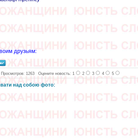
воим друзьям:
Просмотров: 1263
Оцените новость: 1
2
3
4
5
ювати над собою фото: