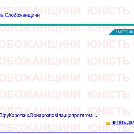
сть Слобожанщини
18/07/2018г.
руКоротких.Вонарозповіла,щопротягом ...
читать да