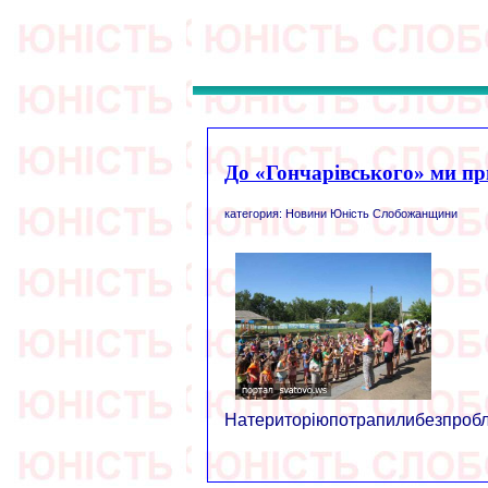
До «Гончарівського» ми пр
категория: Новини Юність Слобожанщини
Натериторіюпотрапилибезпробле