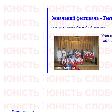
Зональний фестиваль «Теат
категория: Новини Юність Слобожанщини
Урам
гофе
Голос громади