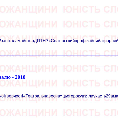
авіталамайстерДПТНЗ«Сватівськийпрофесійнийаграрнийліц
валю - 2018
оїтворчості«Театральнавесна»цьогорокувзялиучасть29амато