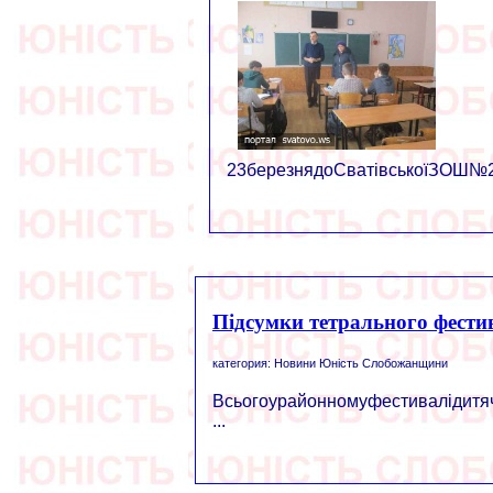
23березнядоСватівськоїЗОШ№2з
Підсумки тетрального фести
категория: Новини Юність Слобожанщини
Всьогоурайонномуфестивалідитяч
...