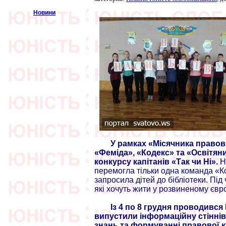
Новини
У рамках «Місячника правов
«Феміда», «Кодекс» та «Освітян
конкурсу капітанів «Так чи Ні».
Н
перемогла тільки одна команда «Код
запросила дітей до бібліотеки. Під 
які хочуть жити у розвиненому євр
Із 4 по 8 грудня проводивс
випустили інформаційну стіннів
знань та формуванні правової 