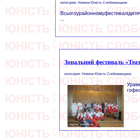
категория: Новини Юність Слобожанщини
Всьогоурайонномуфестивалідитяч
...
Зональний фестиваль «Теат
категория: Новини Юність Слобожанщини
Урам
гофе