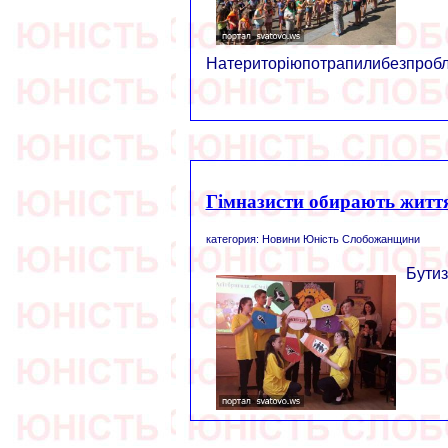
Натериторіюпотрапилибезпробле
Гімназисти обирають житт
категория: Новини Юність Слобожанщини
Бутиз