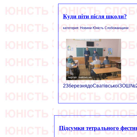
Куди піти після школи?
категория: Новини Юність Слобожанщини
23березнядоСватівськоїЗОШ№2з
Підсумки тетрального фести