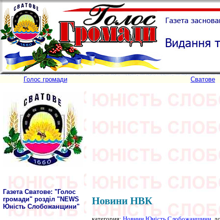
Голос громади
Сватове
Газета Сватове: "Голос
Новини НВК
громади" розділ "NEWS
Юність Слобожанщини"
категория:
Новини Юність Слобожанщини
, д