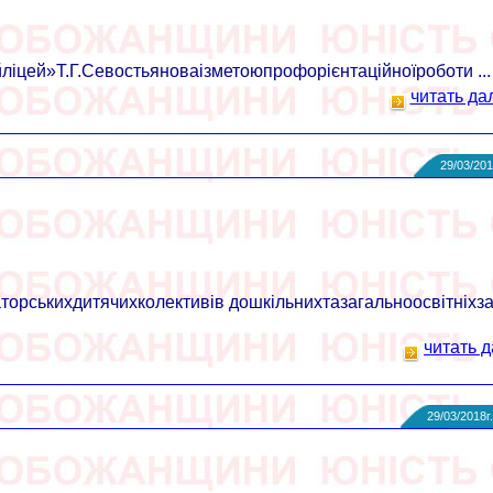
ей»Т.Г.Севостьяноваізметоюпрофорієнтаційноїроботи ...
читать да
29/03/201
рськихдитячихколективів дошкільнихтазагальноосвітніхза
читать д
29/03/2018г.