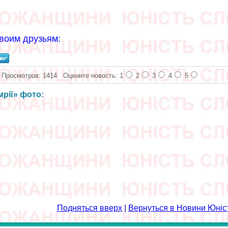
воим друзьям:
Просмотров: 1414
Оцените новость: 1
2
3
4
5
мрії» фото:
Подняться вверх
|
Вернуться в Новини Юні