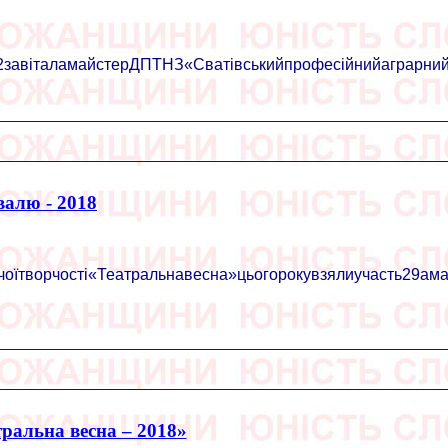
авіталамайстерДПТНЗ«Сватівськийпрофесійнийаграрнийліц
валю - 2018
оїтворчості«Театральнавесна»цьогорокувзялиучасть29амато
ральна весна – 2018»