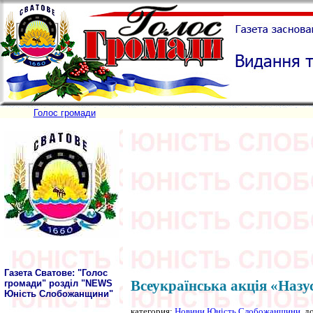
Голос громади
Газета Сватове: "Голос
Всеукраїнська акція «Назус
громади" розділ "NEWS
Юність Слобожанщини"
категория:
Новини Юність Слобожанщини
, д