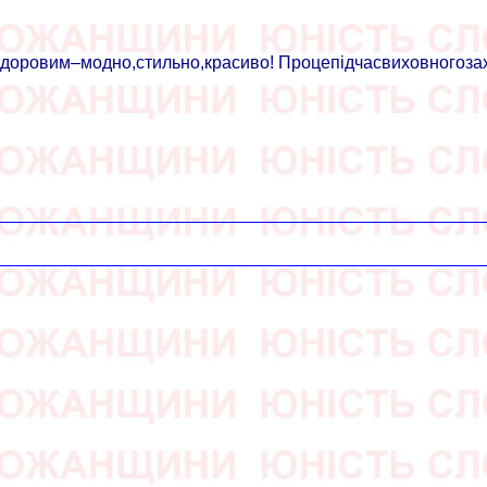
доровим–модно,стильно,красиво! Процепідчасвиховногоза