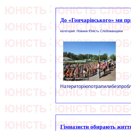
До «Гончарівського» ми пр
категория: Новини Юність Слобожанщини
Натериторіюпотрапилибезпробле
Гімназисти обирають житт