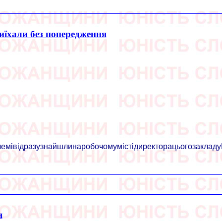
иїхали без попередження
мівідразузнайшлинаробочомумістідиректорацьогозакладуВі
я