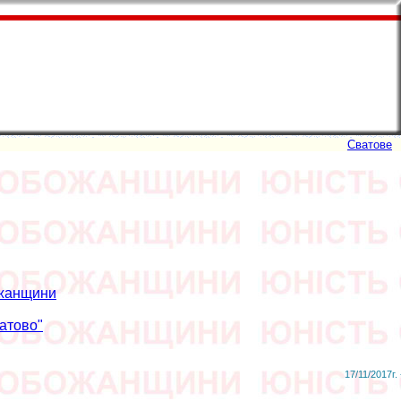
Сватове
ожанщини
атово"
17/11/2017г. 