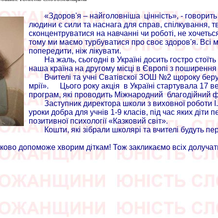
«Здоров'я – найголовніша цінність», - говорить
людини є сили та наснага для справ, спілкування, т
сконцентруватися на навчанні чи роботі, не хочетьс
тому ми маємо турбуватися про своє здоров'я. Всі 
попередити, ніж лікувати.
На жаль, сьогодні в Україні досить гостро стоїт
наша країна на другому місці в Європі з поширення
Вчителі та учні Сватівскої ЗОШ №2 щороку берут
мрії».
Цього року акція в Україні стартувала 17 в
програм, які проводить Міжнародний благодійний ф
Заступник директора школи з виховної роботи І
уроки добра для учнів 1-9 класів, під час яких діти
позитивної психології «Казковий світ».
Кошти, які зібрали школярі та вчителі будуть 
ово допоможе хворим діткам! Тож закликаємо всіх долучатись