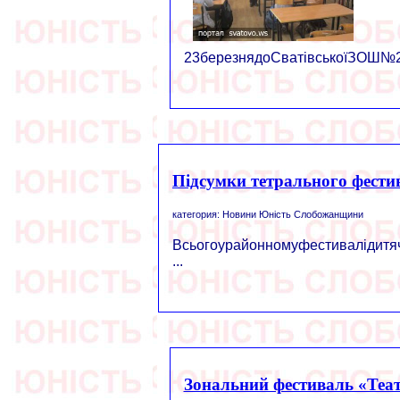
23березнядоСватівськоїЗОШ№2з
Підсумки тетрального фести
категория: Новини Юність Слобожанщини
Всьогоурайонномуфестивалідитяч
...
Зональний фестиваль «Теат