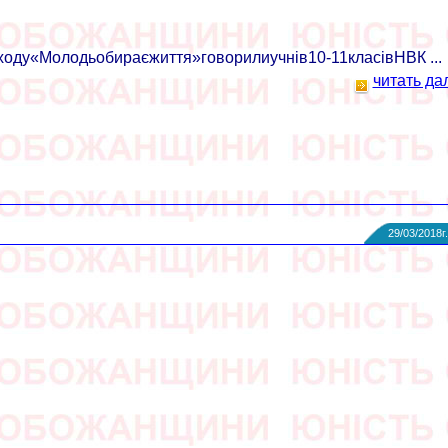
ходу«Молодьобираєжиття»говорилиучнів10-11класівНВК ...
читать да
29/03/2018г.