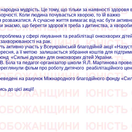
 народна мудрість. Це тому, що тільки за наявності здоровя 
ворчості. Коли людина почувається хворою, то їй важко
я розважатися. А сучасне життя вимагає від нас бути активн
ми знаємо, що берегти здоров'я треба з дитинства, а хвороб
ь проблема у сфері лікування та реабілітації онкохворих діте
 захворюваності на рак.
ь активно участь у Всеукраїнській благодійній акції «Назуст
ересня, а її метою залишається зібрання коштів для підтрим
онд «Сильні духом» для онкохворих дітей України.
.В. Біла та педагог-організатор школи Я.Л. Мартинова пров
 переглянули фільм про роботу дитячого реабілітаційного це
переведені на рахунок Міжнародного благодійного фонду «Сил
 до цієї акції!