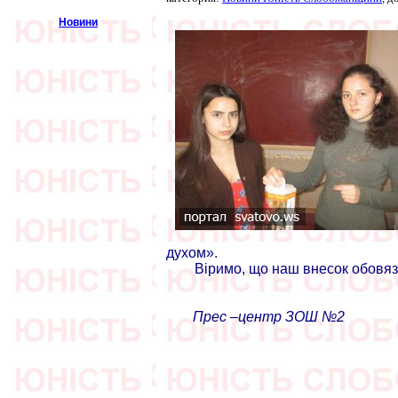
Новини
духом».
Віримо, що наш внесок обовязк
Прес –центр ЗОШ №2