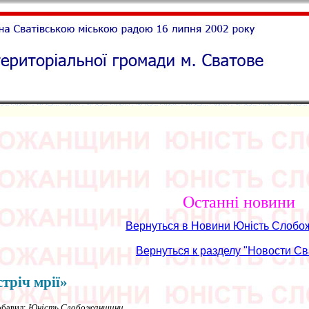
Останні новини
Вернуться в Новини Юність Слоб
Вернуться к разделу "Новости Св
тріч мрії»
обавил:
Юність Слобожанщини