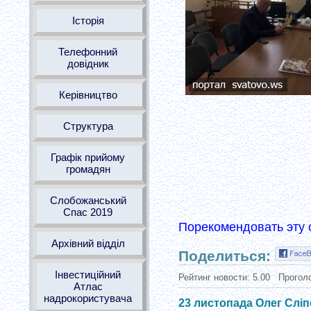
Історія
Телефонний
довідник
Керівництво
Структура
Графік прийому
громадян
Слобожанський
Спас 2019
Порекомендовать эту 
Архівний відділ
Поделиться:
Інвестиційний
Рейтинг новости:
5.00
Прогол
Атлас
надрокористувача
23 листопада Олег Сліп