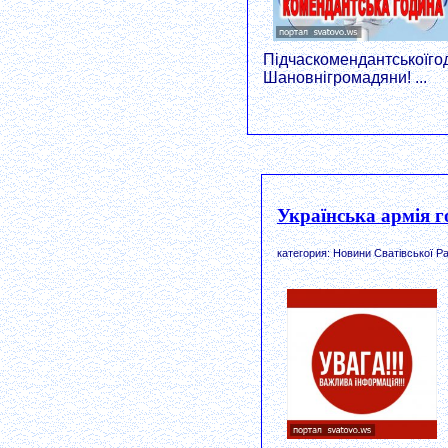
Підчаскомендантськоїго
Шановнігромадяни! ...
Українська армія г
категория: Новини Сватівської Ра