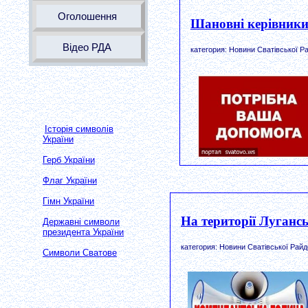
Оголошення
Шановні керівники
Відео РДА
категория: Новини Сватівської Ра
Історія символів
України
Герб України
Флаг України
Гімн України
На території Луганс
Державні символи
президента України
категория: Новини Сватівської Райд
Символи Сватове