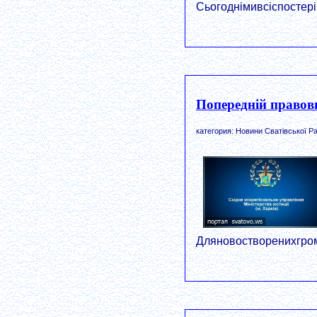
Сьогоднімивсіспостер
Попередній правови
категория: Новини Сватівської Ра
Дляновостворенихгром