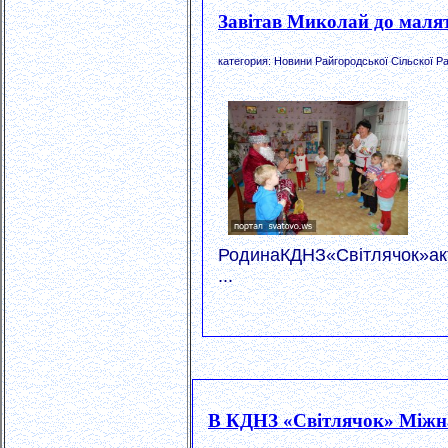
Завітав Миколай до маля
категория: Новини Райгородської Сільскої Р
РодинаКДНЗ«Світлячок»ак
...
В КДНЗ «Світлячок» Міжна