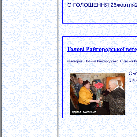
О ГОЛОШЕННЯ 26жовтня2019
Голові Райгородської вет
категория: Новини Райгородської Сільскої Р
Сь
річ