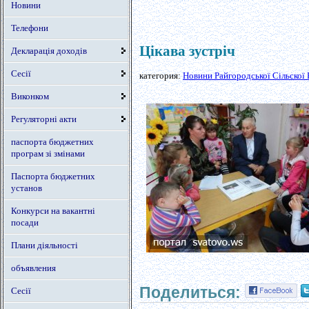
Новини
Телефони
Цікава зустріч
Декларація доходів
Сесії
категория:
Новини Райгородської Сільскої 
Виконком
Регуляторні акти
паспорта бюджетних
програм зі змінами
Паспорта бюджетних
установ
Конкурси на вакантні
посади
Плани діяльності
объявления
Поделиться:
Сесії