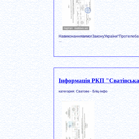
НавиконаннявимогЗаконуУкраїни“Протелеба
...
Інформація РКП "Сватівська 
категория: Сватове - Бліц-інфо