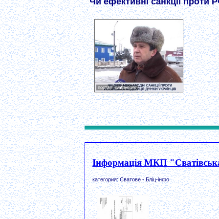
Чи ефективні санкції проти 
Інформація МКП "Сватівська 
категория: Сватове - Бліц-інфо