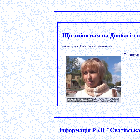
Що зміниться на Донбасі з 
категория: Сватове - Бліц-інфо
Пропочат
Інформація РКП "Сватівська 