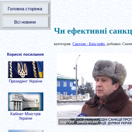
Головна сторінка
Всі новини
Чи ефективні санкц
категория:
Сватове - Бліц-інфо
, добавил:
Свато
Корисні посилання
Президент України
Кабінет Міністрів
України