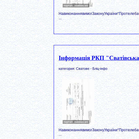
НавиконаннявимогЗаконуУкраїни“Протелеба
...
Інформація РКП "Сватівська 
категория: Сватове - Бліц-інфо
НавиконаннявимогЗаконуУкраїни“Протелеба
...