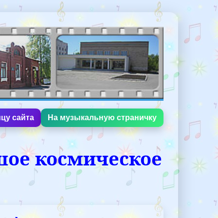
цу сайта
На музыкальную страничку
шое космическое