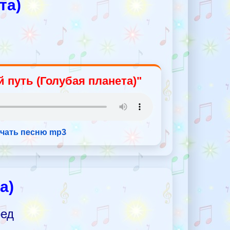
та)
 путь (Голубая планета)"
чать песню mp3
а)
ред