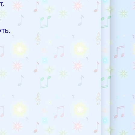
т.
.
ть.