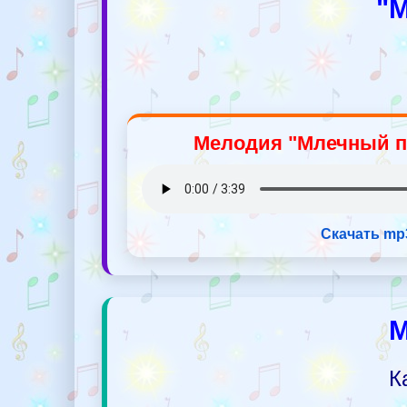
"М
Мелодия "Млечный п
Скачать mp
М
К