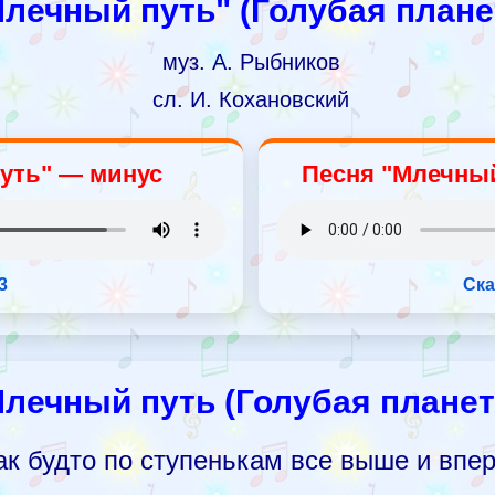
лечный путь" (Голубая плане
муз. А. Рыбников
сл. И. Кохановский
уть" — минус
Песня "Млечный
3
Ска
лечный путь (Голубая планет
ак будто по ступенькам все выше и впе