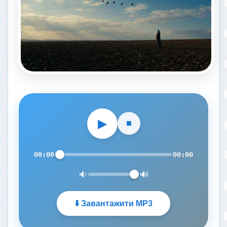
▶
■
00:00
00:00
🔉
🔊
⬇️ Завантажити MP3