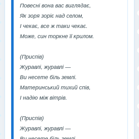
Повесні вона вас виглядає,
Як зоря зоріє над селом,
І чекає, все ж таки чекає.
Може, син торкне її крилом.
(Приспів)
Журавлі, журавлі —
Ви несете біль землі.
Материнський тихий спів,
І надію між вітрів.
(Приспів)
Журавлі, журавлі —
Ви несете біль землі.