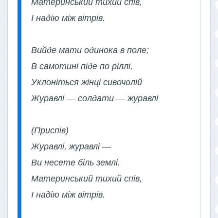
Материнський тихий спів,
І надію між вітрів.
Вийде мати одинока в поле;
В самотині піде по ріллі,
Уклоніться жінці сивочолій
Журавлі — солдати — журавлі
(Приспів)
Журавлі, журавлі —
Ви несете біль землі.
Материнський тихий спів,
І надію між вітрів.