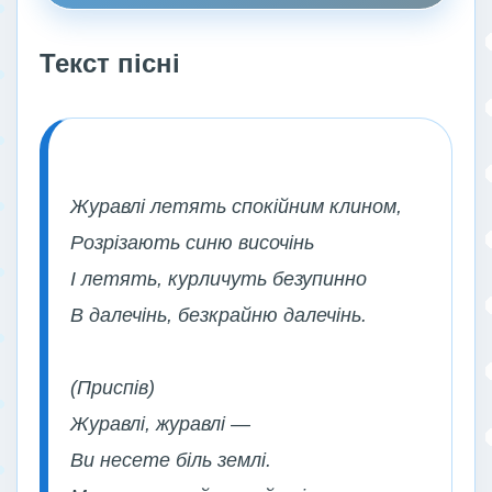
Текст пісні
Журавлі летять спокійним клином,
Розрізають синю височінь
І летять, курличуть безупинно
В далечінь, безкрайню далечінь.
(Приспів)
Журавлі, журавлі —
Ви несете біль землі.