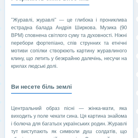
"Журавлі, журавлі" — це глибока і прониклива
естрадна балада Андрія Ширкова. Музика (90
BPM) сповнена світлого суму та духовності. Ніжні
перебори фортепіано, спів струнних та етнічні
мотиви сопілки створюють картину журавлиного
клину, що летить у безкрайню далечінь, несучи на
крилах людські долі.
Ви несете біль землі
Центральний образ пісні — жінка-мати, яка
виходить у поле чекати сина. Ця картина знайома
і болюча для багатьох українських родин. Журавлі
тут виступають як символи душ солдатів, що