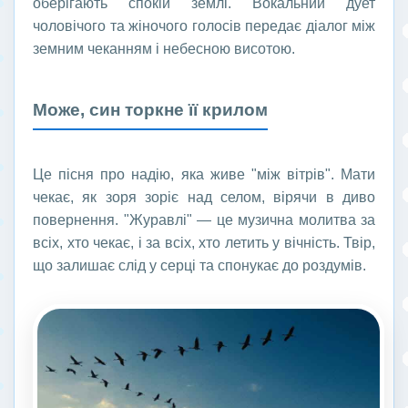
оберігають спокій землі. Вокальний дует
чоловічого та жіночого голосів передає діалог між
земним чеканням і небесною висотою.
Може, син торкне її крилом
Це пісня про надію, яка живе "між вітрів". Мати
чекає, як зоря зоріє над селом, вірячи в диво
повернення. "Журавлі" — це музична молитва за
всіх, хто чекає, і за всіх, хто летить у вічність. Твір,
що залишає слід у серці та спонукає до роздумів.