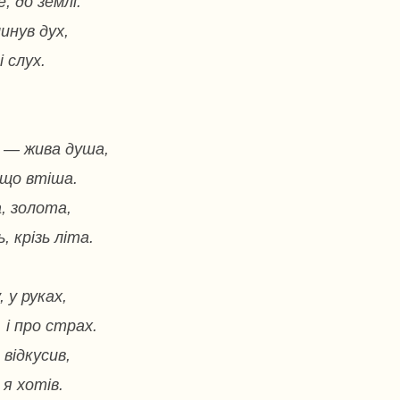
, до землі.
линув дух,
і слух.
б — жива душа,
що втіша.
, золота,
, крізь літа.
 у руках,
 і про страх.
відкусив,
я хотів.