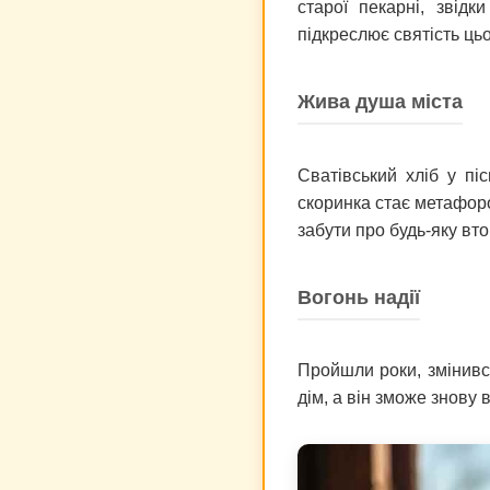
старої пекарні, звід
підкреслює святість цьо
Жива душа міста
Сватівський хліб у пі
скоринка стає метафоро
забути про будь-яку вто
Вогонь надії
Пройшли роки, змінився
дім, а він зможе знову