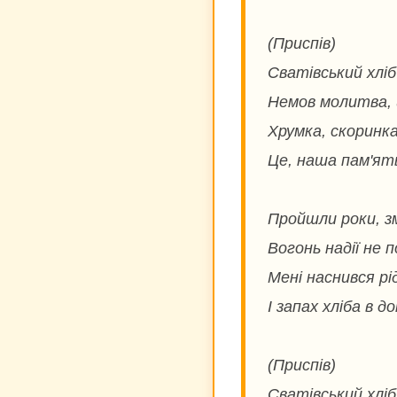
(Приспів)
Сватівський хлі
Немов молитва, 
Хрумка, скоринка
Це, наша пам'ять
Пройшли роки, зм
Вогонь надії не п
Мені наснився рі
І запах хліба в до
(Приспів)
Сватівський хлі