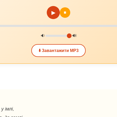
▶
■
🔉
🔊
⬇️ Завантажити MP3
у імлі,