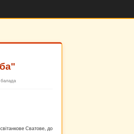
іба"
а балада
 світанкове Сватове, до