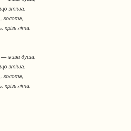
що втіша.
, золота,
, крізь літа.
б — жива душа,
що втіша.
, золота,
, крізь літа.