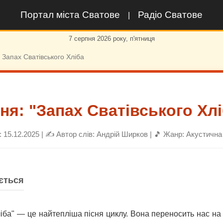
Портал міста Сватове
Радіо Сватове
|
7 серпня 2026 року, п'ятниця
 Запах Сватівського Хліба
ня: "Запах Сватівського Хл
: 15.12.2025 | ✍️ Автор слів: Андрій Ширков | 🎵 Жанр: Акустичн
ється
іба" — це найтепліша пісня циклу. Вона переносить нас на