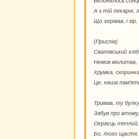
Вклонялось сонце
А з тій пекарні, 
Що зігрівав, і зір, 
(Приспів)
Сватівський хлі
Немов молитва, 
Хрумка, скоринка
Це, наша пам'ять
Тримав, ту булку,
Забув про втому,
Окраєць теплий, 
Бо, того щастя, 