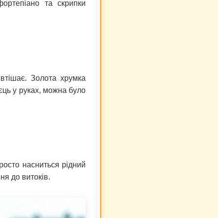
фортепіано та скрипки
 втішає. Золота хрумка
єць у руках, можна було
просто насниться рідний
ня до витоків.