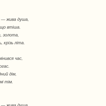
б — жива душа,
що втіша.
, золота,
, крізь літа.
інився час,
огас.
дний дім,
мі тім.
б — жива душа,