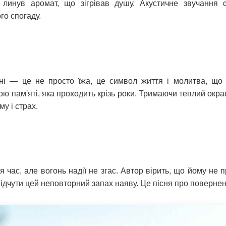
ки линув аромат, що зігрівав душу. Акустичне звучання 
го спогаду.
сні — це не просто їжа, це символ життя і молитва, що
ю пам'яті, яка проходить крізь роки. Тримаючи теплий окра
му і страх.
 час, але вогонь надії не згас. Автор вірить, що йому не 
 відчути цей неповторний запах наяву. Це пісня про повернен