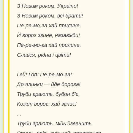
З Новим роком, Україно!
З Новим роком, всі брати!
Пе-ре-мо-га хай прилине,
Й ворог згине, назавжди!
Пе-ре-мо-га хай прилине,
Слався, рідна і цвіти!
Гей! Гоп! Пе-ре-мо-га!
До ялинки — йде дорога!
Труби грають, бубон б’є,
Кожен ворог, хай згниє!
...
Труби грають, мідь дзвенить,