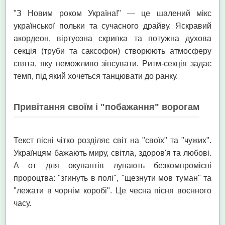
"З Новим роком Україна!" — це шалений мікс
української польки та сучасного драйву. Яскравий
акордеон, віртуозна скрипка та потужна духова
секція (труби та саксофон) створюють атмосферу
свята, яку неможливо зіпсувати. Ритм-секція задає
темп, під який хочеться танцювати до ранку.
Привітання своїм і "побажання" ворогам
Текст пісні чітко розділяє світ на "своїх" та "чужих".
Українцям бажають миру, світла, здоров'я та любові.
А от для окупантів лунають безкомпромісні
пророцтва: "згинуть в полі", "щезнути мов туман" та
"лежати в чорнім коробі". Це чесна пісня воєнного
часу.