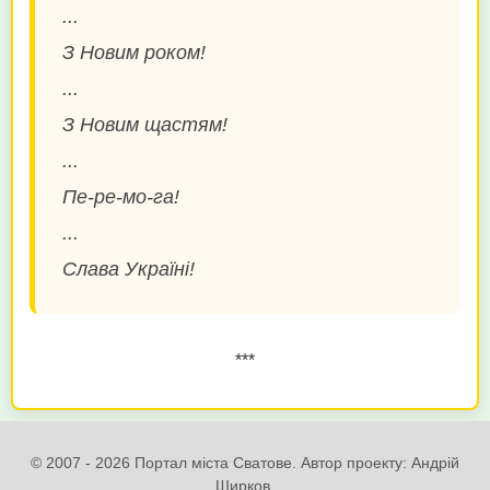
...
З Новим роком!
...
З Новим щастям!
...
Пе-ре-мо-га!
...
***
© 2007 - 2026 Портал міста Сватове. Автор проекту: Андрій
Ширков.