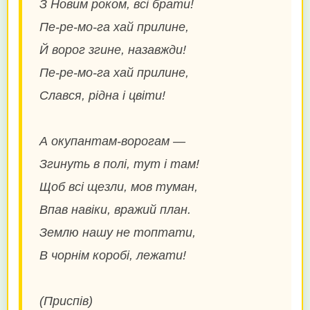
З Новим роком, всі брати!
Пе-ре-мо-га хай прилине,
Й ворог згине, назавжди!
Пе-ре-мо-га хай прилине,
Слався, рідна і цвіти!
А окупантам-ворогам —
Згинуть в полі, тут і там!
Щоб всі щезли, мов туман,
Впав навіки, вражий план.
Землю нашу не топтати,
В чорнім коробі, лежати!
(Приспів)