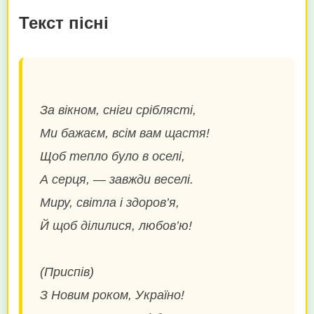
Текст пісні
За вікном, сніги сріблясті,
Ми бажаєм, всім вам щастя!
Щоб тепло було в оселі,
А серця, — завжди веселі.
Миру, світла і здоров’я,
Й щоб ділилися, любов’ю!
(Приспів)
З Новим роком, Україно!