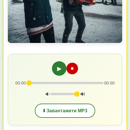
▶
■
00:00
00:00
🔉
🔊
⬇️ Завантажити MP3