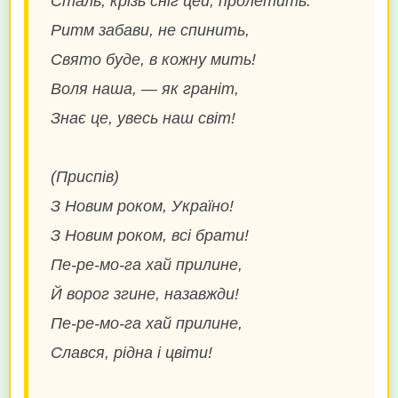
Сталь, крізь сніг цей, пролетить.
Ритм забави, не спинить,
Свято буде, в кожну мить!
Воля наша, — як граніт,
Знає це, увесь наш світ!
(Приспів)
З Новим роком, Україно!
З Новим роком, всі брати!
Пе-ре-мо-га хай прилине,
Й ворог згине, назавжди!
Пе-ре-мо-га хай прилине,
Слався, рідна і цвіти!