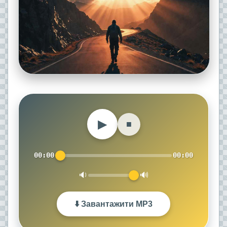
▶
■
00:00
00:00
🔉
🔊
⬇️ Завантажити MP3