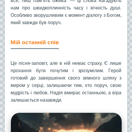
все, лиш пам’ять ожива" — ці слова нагадують
нам про швидкоплинність часу і вічність душі.
Особливо зворушливим є момент діалогу з Богом,
який завжди був поруч.
Мій останній спів
Це пісня-заповіт, але в ній немає страху. Є лише
прохання бути почутим і зрозумілим. Герой
готовий до завершення свого земного шляху з
миром у серці, залишаючи тим, хто поруч, свою
мудрість і любов. Надія вмирає останньою, а віра
залишається назавжди.