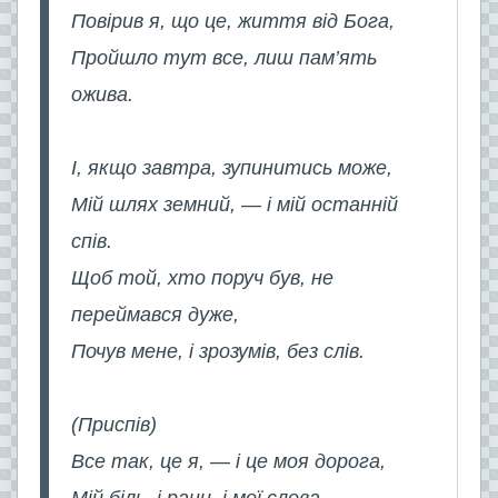
Повірив я, що це, життя від Бога,
Пройшло тут все, лиш пам’ять
ожива.
І, якщо завтра, зупинитись може,
Мій шлях земний, — і мій останній
спів.
Щоб той, хто поруч був, не
переймався дуже,
Почув мене, і зрозумів, без слів.
(Приспів)
Все так, це я, — і це моя дорога,
Мій біль, і рани, і мої слова.