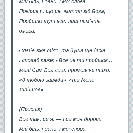
Мій біль, і рани, і мої слова.
Повірив я, що це, життя від Бога,
Пройшло тут все, лиш пам’ять
ожива.
Слабе вже тіло, та душа ще диха,
І спогад каже: «Все це ти пройшов».
Мені Сам Бог лиш, промовляє тихо:
«З тобою завжди», «ти Мене
знайшов».
(Приспів)
Все так, це я, — і це моя дорога,
Мій біль, і рани, і мої слова.