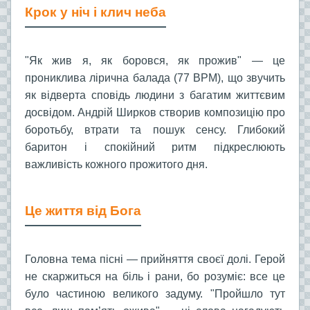
Крок у ніч і клич неба
"Як жив я, як боровся, як прожив" — це
прониклива лірична балада (77 BPM), що звучить
як відверта сповідь людини з багатим життєвим
досвідом. Андрій Ширков створив композицію про
боротьбу, втрати та пошук сенсу. Глибокий
баритон і спокійний ритм підкреслюють
важливість кожного прожитого дня.
Це життя від Бога
Головна тема пісні — прийняття своєї долі. Герой
не скаржиться на біль і рани, бо розуміє: все це
було частиною великого задуму. "Пройшло тут