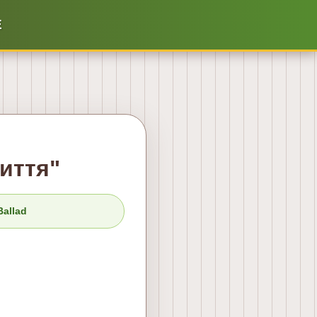
Е
иття"
Ballad