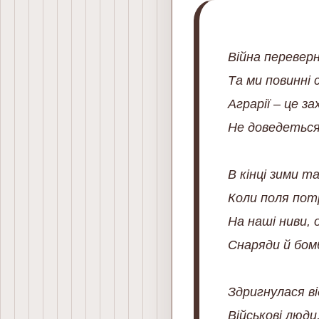
Війна перевер
Та ми повинні 
Аграрії – це 
Не доведеться
В кінці зими та
Коли поля потр
На наші ниви, 
Снаряди й бом
Здригнулася ві
Військові люди