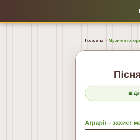
Головна
>
Музичні історі
Пісн
📅 Да
Аграрії – захист 