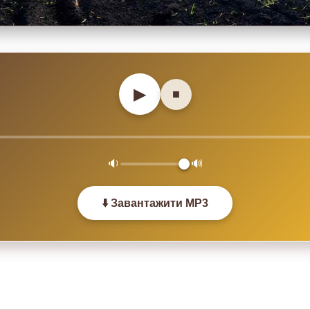
▶
■
🔉
🔊
⬇️ Завантажити MP3