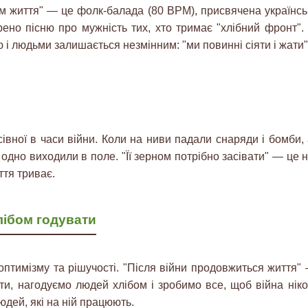
м життя" — це фолк-балада (80 BPM), присвячена українсь
ено пісню про мужність тих, хто тримає "хлібний фронт". 
 і людьми залишається незмінним: "ми повинні сіяти і жати"
сівної в часи війни. Коли на ниви падали снаряди і бомби,
 одно виходили в поле. "Її зерном потрібно засівати" — це 
ття триває.
лібом годувати
оптимізму та рішучості. "Після війни продовжиться життя"
ти, нагодуємо людей хлібом і зробимо все, щоб війна нік
людей, які на ній працюють.