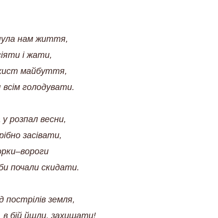
нула нам життя,
сіяти і жати,
захист майбуття,
 всім голодувати.
 у розпал весни,
ібно засівати,
орки–вороги
би почали скидати.
д пострілів земля,
, в бій йшли, захищати!