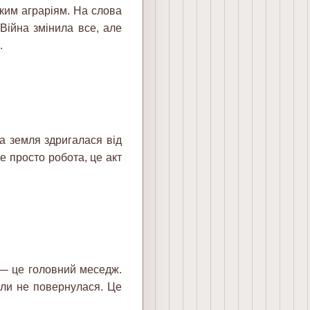
ким аграріям. На слова
Війна змінила все, але
.
 а земля здригалася від
не просто робота, це акт
 — це головний меседж.
оли не повернулася. Це