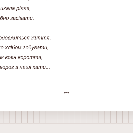
дихала рілля,
ібно засівати.
продовжиться життя,
о хлібом годувати,
м воєн вороття,
***