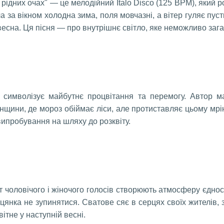
 рідних очах" — це мелодійний Italo Disco (125 BPM), який 
а за вікном холодна зима, поля мовчазні, а вітер гуляє пус
сна. Ця пісня — про внутрішнє світло, яке неможливо зага
" символізує майбутнє процвітання та перемогу. Автор м
щини, де мороз обіймає ліси, але протиставляє цьому мрію
ипробування на шляху до розквіту.
т чоловічого і жіночого голосів створюють атмосферу єдност
цянка не зупинятися. Сватове сяє в серцях своїх жителів, з
ітне у наступній весні.