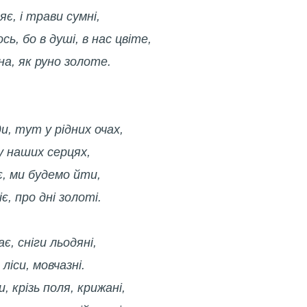
яє, і трави сумні,
сь, бо в душі, в нас цвіте,
на, як руно золоте.
и, тут у рідних очах,
у наших серцях,
є, ми будемо йти,
є, про дні золоті.
є, сніги льодяні,
ліси, мовчазні.
, крізь поля, крижані,