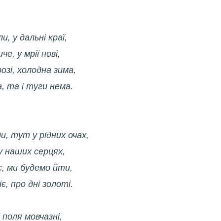
, у дальні краї,
е, у мрії нові,
озі, холодна зима,
а, та і туги нема.
и, тут у рідних очах,
у наших серцях,
є, ми будемо йти,
є, про дні золоті.
 поля мовчазні,