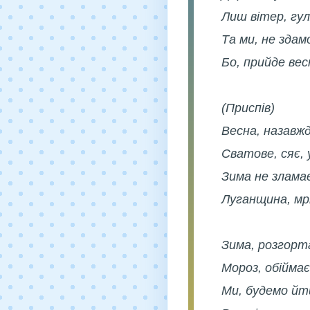
Лиш вітер, гул
Та ми, не здамо
Бо, прийде вес
(Приспів)
Весна, назавжд
Сватове, сяє, 
Зима не злама
Луганщина, мрі
Зима, розгорта
Мороз, обіймає 
Ми, будемо йти