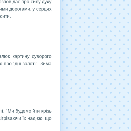
розповідає про силу духу
тими дорогами, у серцях
сити.
алює картину суворого
 про "дні золоті". Зима
і. "Ми будемо йти крізь
ігріваючи їх надією, що