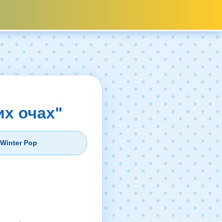
их очах"
 Winter Pop