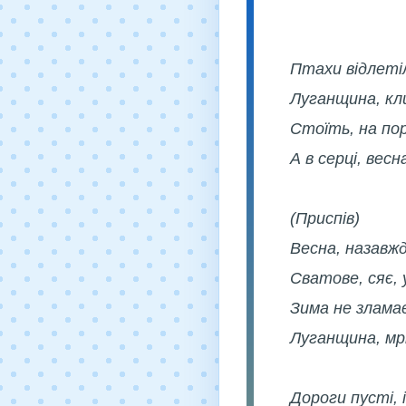
Птахи відлетіли
Луганщина, клич
Стоїть, на пор
А в серці, весн
(Приспів)
Весна, назавжд
Сватове, сяє, 
Зима не злама
Луганщина, мрі
Дороги пусті, і