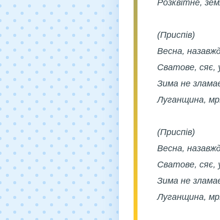
Розквітне, зем
(Приспів)
Весна, назавжд
Сватове, сяє, 
Зима не злама
Луганщина, мрі
(Приспів)
Весна, назавжд
Сватове, сяє, 
Зима не злама