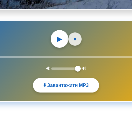
▶
■
🔉
🔊
⬇️ Завантажити MP3