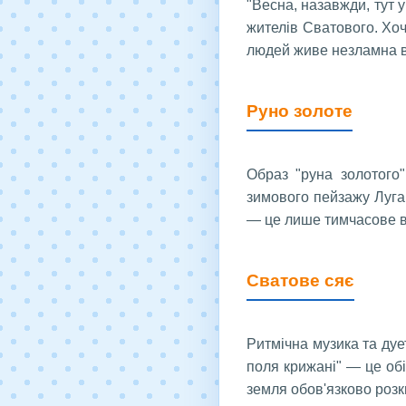
"Весна, назавжди, тут у
жителів Сватового. Хоч
людей живе незламна ве
Руно золоте
Образ "руна золотого
зимового пейзажу Луган
— це лише тимчасове в
Сватове сяє
Ритмічна музика та дуе
поля крижані" — це обі
земля обов'язково розкв