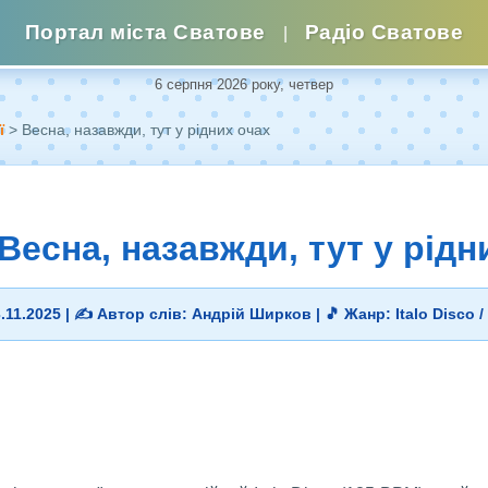
Портал міста Сватове
Радіо Сватове
|
6 серпня 2026 року, четвер
ї
> Весна, назавжди, тут у рідних очах
"Весна, назавжди, тут у рідн
3.11.2025 | ✍️ Автор слів: Андрій Ширков | 🎵 Жанр: Italo Disco /