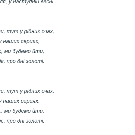
ля, у наступній весні.
и, тут у рідних очах,
у наших серцях,
є, ми будемо йти,
є, про дні золоті.
и, тут у рідних очах,
у наших серцях,
є, ми будемо йти,