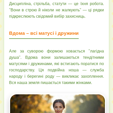
Дисципліна, стрільба, статути — це їхня робота.
"Вони в строю й ніколи не жалкують" — ці рядки
підкреслюють свідомий вибір захисниць.
Вдома – всі матусі і дружини
Але за суворою формою ховається "лагідна
душа". Вдома вони залишаються тендітними
матусями і дружинами, які встигають поратися по
господарству. Ця подвійна ноша — служба
народу і берегині роду — викликає захоплення.
Вся наша земля пишається такими жінками.