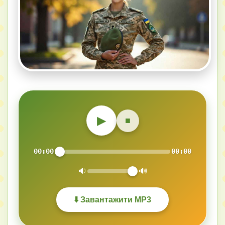
▶
■
00:00
00:00
🔉
🔊
⬇️ Завантажити MP3