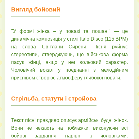
Вигляд бойовий
"У формі жінка – у повазі та пошані" — це
динамічна композиція у стилі Italo Disco (115 BPM)
на слова Світлани Сирени. Пісня руйнує
стереотипи, стверджуючи, що військова форма
пасує жінці, якщо у неї вольовий характер.
Чоловічий вокал у поєднанні з мелодійним
приспівом створює атмосферу глибокої поваги.
Стрільба, статути і стройова
Текст пісні правдиво описує армійські будні жінок.
Вони не чекають на поблажки, виконуючи всі
бойові завдання нарівні з чоловіками.