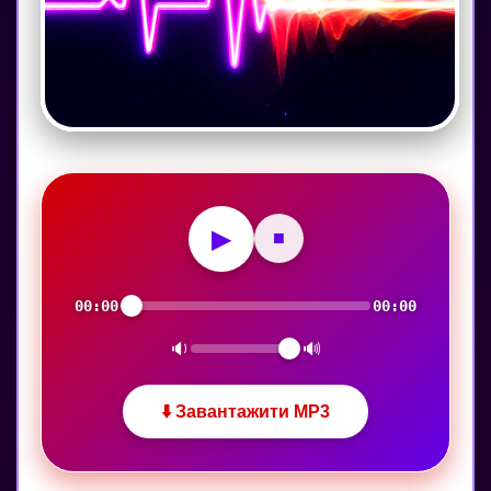
▶
■
00:00
00:00
🔉
🔊
⬇️ Завантажити MP3