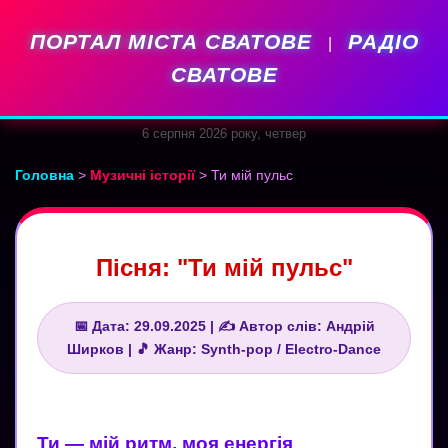
ПОРТАЛ МІСТА СВАТОВЕ
РАДІО
|
СВАТОВЕ
6 серпня 2026 року, четвер
Головна
>
Музичні історії
> Ти мій пульс
Пісня: "Ти мій пульс"
📅 Дата: 29.09.2025 | ✍️ Автор слів: Андрій
Ширков | 🎵 Жанр: Synth-pop / Electro-Dance
Ти — мій ритм, моя енергія