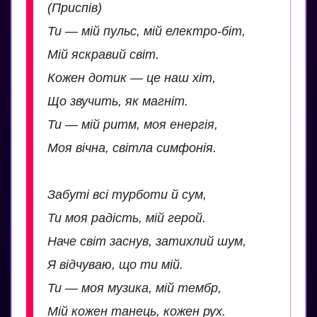
(Приспів)
Ти — мій пульс, мій електро-біт,
Мій яскравий світ.
Кожен дотик — це наш хіт,
Що звучить, як магніт.
Ти — мій ритм, моя енергія,
Моя вічна, світла симфонія.
Забуті всі турботи й сум,
Ти моя радість, мій герой.
Наче світ заснув, затихлий шум,
Я відчуваю, що ти мій.
Ти — моя музика, мій тембр,
Мій кожен танець, кожен рух.