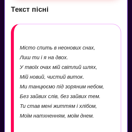
Текст пісні
Місто спить в неонових снах,
Лиш ти і я на двох.
У твоїх очах мій світлий шлях,
Мій новий, чистий виток.
Ми танцюємо під зоряним небом,
Без зайвих слів, без зайвих тем.
Ти став мені життям і хлібом,
Моїм натхненням, моїм днем.