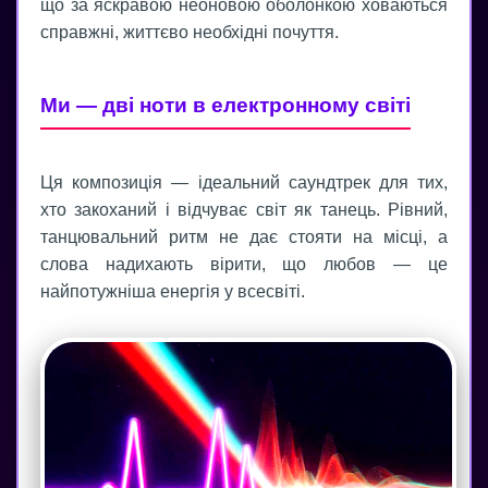
що за яскравою неоновою оболонкою ховаються
справжні, життєво необхідні почуття.
Ми — дві ноти в електронному світі
Ця композиція — ідеальний саундтрек для тих,
хто закоханий і відчуває світ як танець. Рівний,
танцювальний ритм не дає стояти на місці, а
слова надихають вірити, що любов — це
найпотужніша енергія у всесвіті.