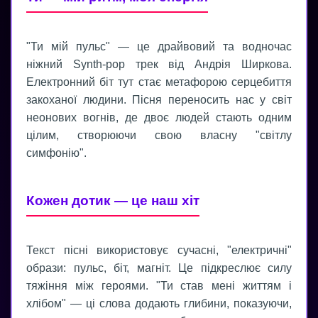
"Ти мій пульс" — це драйвовий та водночас
ніжний Synth-pop трек від Андрія Ширкова.
Електронний біт тут стає метафорою серцебиття
закоханої людини. Пісня переносить нас у світ
неонових вогнів, де двоє людей стають одним
цілим, створюючи свою власну "світлу
симфонію".
Кожен дотик — це наш хіт
Текст пісні використовує сучасні, "електричні"
образи: пульс, біт, магніт. Це підкреслює силу
тяжіння між героями. "Ти став мені життям і
хлібом" — ці слова додають глибини, показуючи,