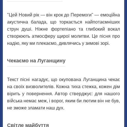
"Цей Новий рік — він крок до Перемоги" — емоційна
акустична балада, що торкається найпотаємніших
струн душі. Ніжне фортепіано та глибокий вокал
створюють атмосферу щирої молитви. Це пісня про
надію, яку ми плекаємо, дивлячись у зимові зорі.
Чекаємо на Луганщину
Текст пісні нагадує, що окупована Луганщина чекає
на своїх визволителів. Кожна тиха стежка, кожен дім
вірить у повернення. Автор стверджує: для нашого
війська немає меж, і ворог, яким би лютим він не був,
не зможе зламати наш дух.
Світле майбуття