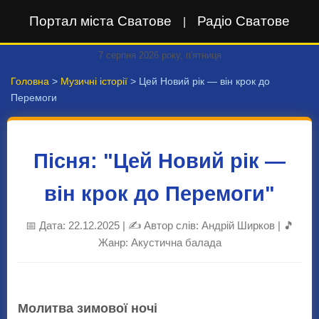
Портал міста Сватове
Радіо Сватове
|
7 серпня 2026 року, п'ятниця
Головна
>
Музичні історії
> Цей Новий рік — він крок до
Перемоги
Пісня: "Цей Новий рік —
він крок до Перемоги"
📅 Дата: 22.12.2025 | ✍️ Автор слів: Андрій Ширков | 🎵
Жанр: Акустична балада
Молитва зимової ночі