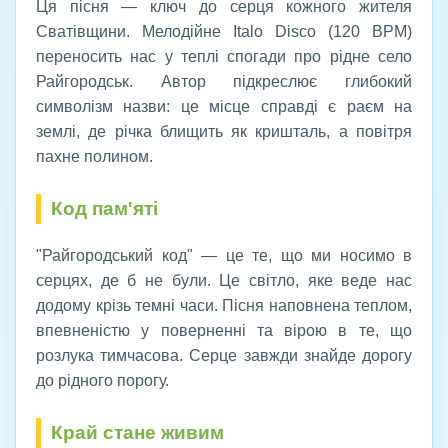
Ця пісня — ключ до серця кожного жителя
Сватівщини. Мелодійне Italo Disco (120 BPM)
переносить нас у теплі спогади про рідне село
Райгородськ. Автор підкреслює глибокий
символізм назви: це місце справді є раєм на
землі, де річка блищить як кришталь, а повітря
пахне полином.
Код пам'яті
"Райгородський код" — це те, що ми носимо в
серцях, де б не були. Це світло, яке веде нас
додому крізь темні часи. Пісня наповнена теплом,
впевненістю у поверненні та вірою в те, що
розлука тимчасова. Серце завжди знайде дорогу
до рідного порогу.
Край стане живим