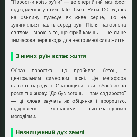
"Паростки крізь руїни" — це енергійний маніфест
відродження у стилі Italo Disco. Ритм 120 ударів
на хвилину пульсує як живе серце, що не
зупиняється навіть серед руїн. Пісня наповнена
світлом і вірою в те, що сірий камінь — це лише
тимчасова перешкода для нестримної сили життя.
З німих руїн встає життя
Образ паростка, що пробиває бетон, є
центральним символом пісні. Це метафора
нашого народу і Сватівщини, яка обов'язково
розквітне знову. "Де був вогонь — там сад зросте"
— ці слова звучать як обіцянка і пророцтво,
підкріплене яскравими синтезаторними
мелодіями.
Незнищенний дух землі