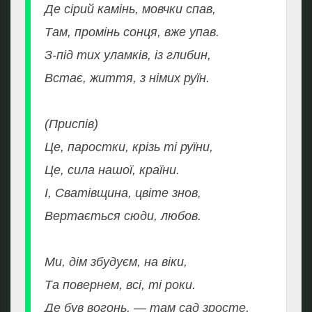
Де сірий камінь, мовчки спав,
Там, промінь сонця, вже упав.
З-під тих уламків, із глибин,
Встає, життя, з німих руїн.
(Приспів)
Це, паростки, крізь ті руїни,
Це, сила нашої, країни.
І, Сватівщина, цвіте знов,
Вертається сюди, любов.
Ми, дім збудуєм, на віки,
Та повернем, всі, ті роки.
Де був вогонь, — там сад зросте,