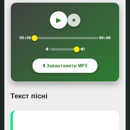
▶
■
00:00
00:00
🔉
🔊
⬇️ Завантажити MP3
Текст пісні