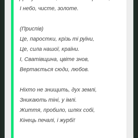
І небо, чисте, золоте.
(Приспів)
Це, паростки, крізь ті руїни,
Це, сила нашої, країни.
І, Сватівщина, цвіте знов,
Вертається сюди, любов.
Ніхто не знищить, дух землі,
Зникають тіні, у імлі.
Життя, пробило, шлях собі,
Кінець печалі, і журбі!