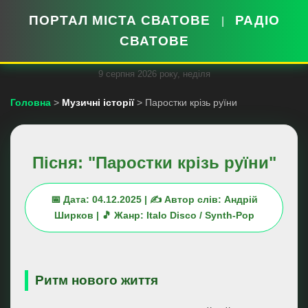
ПОРТАЛ МІСТА СВАТОВЕ
РАДІО
|
СВАТОВЕ
9 серпня 2026 року, неділя
Головна
>
Музичні історії
> Паростки крізь руїни
Пісня: "Паростки крізь руїни"
📅 Дата: 04.12.2025 | ✍️ Автор слів: Андрій
Ширков | 🎵 Жанр: Italo Disco / Synth-Pop
Ритм нового життя