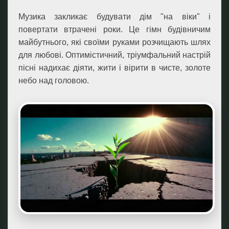
Музика закликає будувати дім "на віки" і
повертати втрачені роки. Це гімн будівничим
майбутнього, які своїми руками розчищають шлях
для любові. Оптимістичний, тріумфальний настрій
пісні надихає діяти, жити і вірити в чисте, золоте
небо над головою.